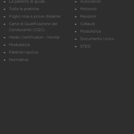
La patente di guida
Autoveicoli
Tutte le pratiche
Motocicli
Foglio rosa e prove d’esame
Revisioni
Carta di Qualificazione del
Collaudi
Conducente (CQC)
Modulistica
Medici Certificatori - Novità
Documento Unico
Modulistica
STED
Patente nautica
Normativa