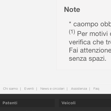
Note
* caompo obbl
(1)
Per motivi d
verifica che t
Fai attenzione
senza spazi.
Chi siamo
Eventi
News e circolari
Assistenza
Faq
Patenti
Veicoli