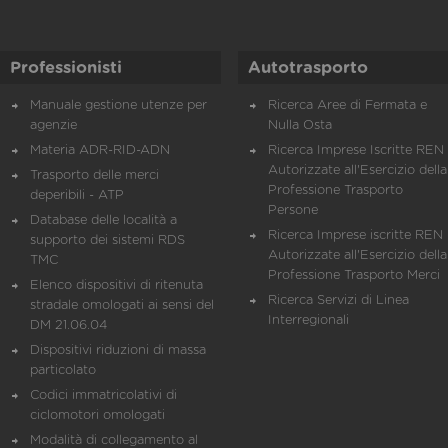
Professionisti
Autotrasporto
Manuale gestione utenze per
Ricerca Aree di Fermata e
agenzie
Nulla Osta
Materia ADR-RID-ADN
Ricerca Imprese Iscritte REN 
Autorizzate all'Esercizio della
Trasporto delle merci
Professione Trasporto
deperibili - ATP
Persone
Database delle località a
Ricerca Imprese iscritte REN 
supporto dei sistemi RDS
Autorizzate all'Esercizio della
TMC
Professione Trasporto Merci
Elenco dispositivi di ritenuta
Ricerca Servizi di Linea
stradale omologati ai sensi del
Interregionali
DM 21.06.04
Dispositivi riduzioni di massa
particolato
Codici immatricolativi di
ciclomotori omologati
Modalità di collegamento al