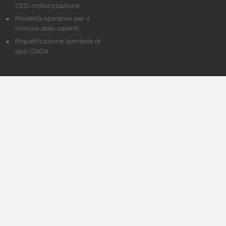
CED motorizzazione
Modalità operative per il
rinnovo delle patenti
Riqualificazione bombole di
tipo CNG4