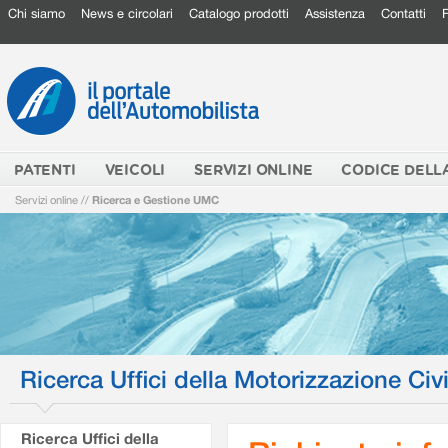
Chi siamo
News e circolari
Catalogo prodotti
Assistenza
Contatti
PATENTI
VEICOLI
SERVIZI ONLINE
CODICE DELL
Servizi online
//
Ricerca e Gestione UMC
Ricerca Uffici della Motorizzazione Civi
Ricerca Uffici della