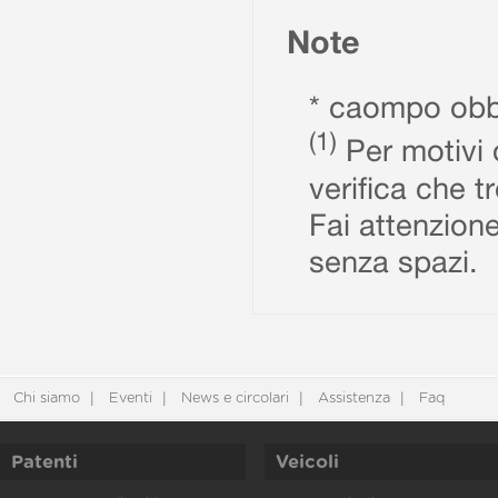
Note
* caompo obbl
(1)
Per motivi d
verifica che t
Fai attenzione
senza spazi.
Chi siamo
Eventi
News e circolari
Assistenza
Faq
Patenti
Veicoli