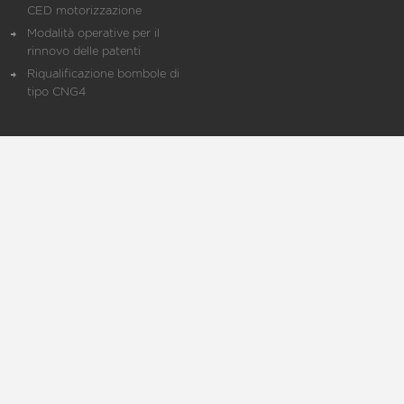
CED motorizzazione
Modalità operative per il
rinnovo delle patenti
Riqualificazione bombole di
tipo CNG4