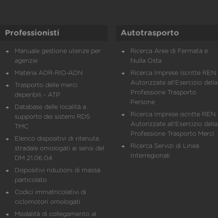
Professionisti
Autotrasporto
Manuale gestione utenze per
Ricerca Aree di Fermata e
agenzie
Nulla Osta
Materia ADR-RID-ADN
Ricerca Imprese Iscritte REN 
Autorizzate all'Esercizio della
Trasporto delle merci
Professione Trasporto
deperibili - ATP
Persone
Database delle località a
Ricerca Imprese iscritte REN 
supporto dei sistemi RDS
Autorizzate all'Esercizio della
TMC
Professione Trasporto Merci
Elenco dispositivi di ritenuta
Ricerca Servizi di Linea
stradale omologati ai sensi del
Interregionali
DM 21.06.04
Dispositivi riduzioni di massa
particolato
Codici immatricolativi di
ciclomotori omologati
Modalità di collegamento al