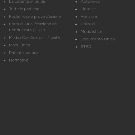
La patente di guida
Autoveicoli
Tutte le pratiche
Motocicli
Foglio rosa e prove d’esame
Revisioni
Carta di Qualificazione del
Collaudi
Conducente (CQC)
Modulistica
Medici Certificatori - Novità
Documento Unico
Modulistica
STED
Patente nautica
Normativa