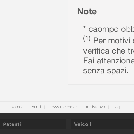
Note
* caompo obbl
(1)
Per motivi d
verifica che t
Fai attenzione
senza spazi.
Chi siamo
Eventi
News e circolari
Assistenza
Faq
Patenti
Veicoli