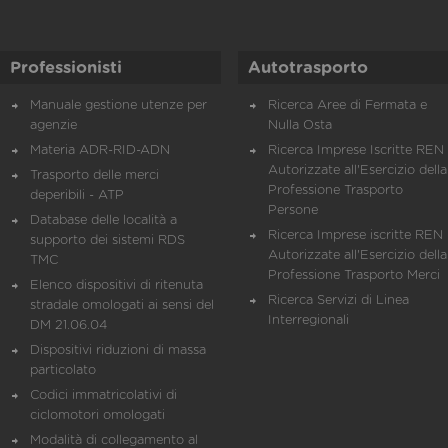
Professionisti
Autotrasporto
Manuale gestione utenze per
Ricerca Aree di Fermata e
agenzie
Nulla Osta
Materia ADR-RID-ADN
Ricerca Imprese Iscritte REN 
Autorizzate all'Esercizio della
Trasporto delle merci
Professione Trasporto
deperibili - ATP
Persone
Database delle località a
Ricerca Imprese iscritte REN 
supporto dei sistemi RDS
Autorizzate all'Esercizio della
TMC
Professione Trasporto Merci
Elenco dispositivi di ritenuta
Ricerca Servizi di Linea
stradale omologati ai sensi del
Interregionali
DM 21.06.04
Dispositivi riduzioni di massa
particolato
Codici immatricolativi di
ciclomotori omologati
Modalità di collegamento al