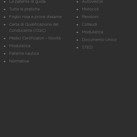
La patente di guida
Autoveicoli
Tutte le pratiche
Motocicli
Foglio rosa e prove d’esame
Revisioni
Carta di Qualificazione del
Collaudi
Conducente (CQC)
Modulistica
Medici Certificatori - Novità
Documento Unico
Modulistica
STED
Patente nautica
Normativa