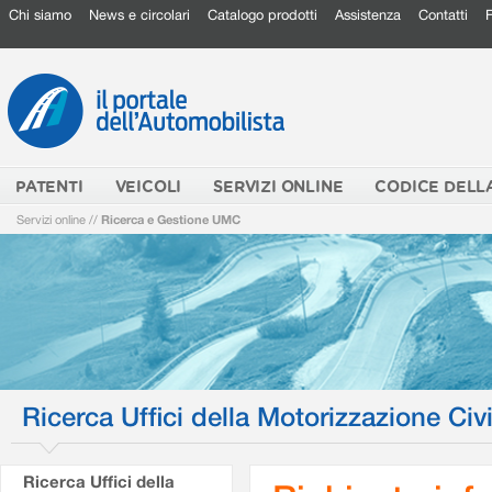
Chi siamo
News e circolari
Catalogo prodotti
Assistenza
Contatti
PATENTI
VEICOLI
SERVIZI ONLINE
CODICE DELL
Servizi online
//
Ricerca e Gestione UMC
Ricerca Uffici della Motorizzazione Civi
Ricerca Uffici della