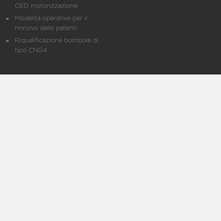
CED motorizzazione
Modalità operative per il
rinnovo delle patenti
Riqualificazione bombole di
tipo CNG4