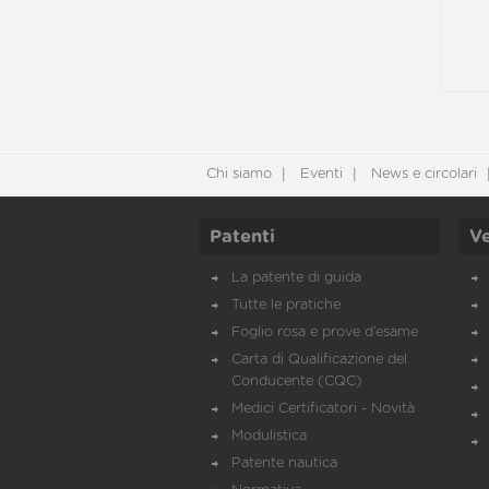
Chi siamo
Eventi
News e circolari
Patenti
Ve
La patente di guida
Tutte le pratiche
Foglio rosa e prove d’esame
Carta di Qualificazione del
Conducente (CQC)
Medici Certificatori - Novità
Modulistica
Patente nautica