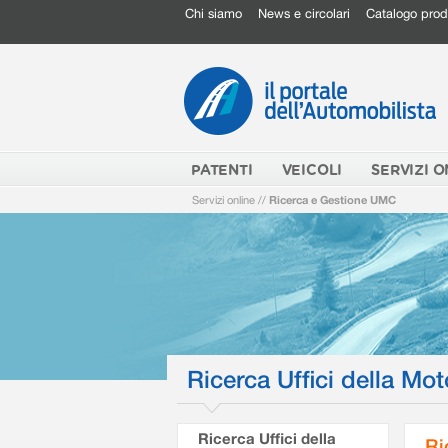
Chi siamo
News e circolari
Catalogo prod
PATENTI
VEICOLI
SERVIZI O
Servizi online
//
Ricerca e Gestione UMC
Ricerca Uffici della Mot
Ricerca Uffici della
Ri