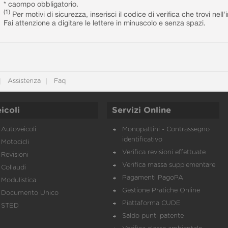
* caompo obbligatorio.
(1)
Per motivi di sicurezza, inserisci il codice di verifica che trovi nel
Fai attenzione a digitare le lettere in minuscolo e senza spazi.
Assistenza
Faq
icoli
Servizi Online
Autoveicoli
Monopattini - Contrassegno
identificativo
Motocicli
Verifica revisioni effettuate
Revisioni
Verifica massa supplementare
Collaudi
Pagamenti PagoPA
Modulistica
Gestione Pratiche Online
Documento Unico
Piattaforma CUDE
STED
Saldo punti patente