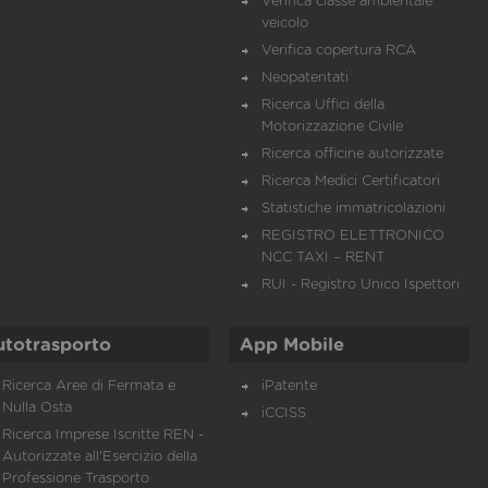
Verifica classe ambientale
veicolo
Verifica copertura RCA
Neopatentati
Ricerca Uffici della
Motorizzazione Civile
Ricerca officine autorizzate
Ricerca Medici Certificatori
Statistiche immatricolazioni
REGISTRO ELETTRONICO
NCC TAXI – RENT
RUI - Registro Unico Ispettori
utotrasporto
App Mobile
Ricerca Aree di Fermata e
iPatente
Nulla Osta
iCCISS
Ricerca Imprese Iscritte REN -
Autorizzate all'Esercizio della
Professione Trasporto