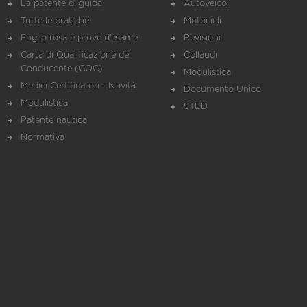
La patente di guida
Autoveicoli
Tutte le pratiche
Motocicli
Foglio rosa e prove d’esame
Revisioni
Carta di Qualificazione del
Collaudi
Conducente (CQC)
Modulistica
Medici Certificatori - Novità
Documento Unico
Modulistica
STED
Patente nautica
Normativa