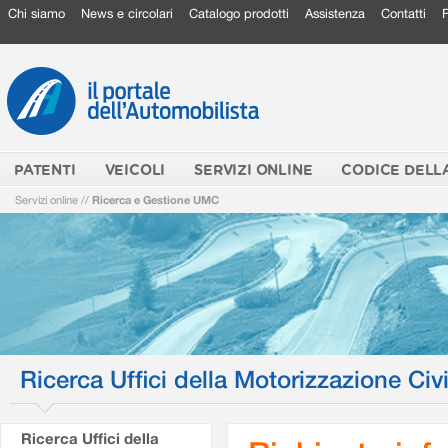
Chi siamo
News e circolari
Catalogo prodotti
Assistenza
Contatti
PATENTI
VEICOLI
SERVIZI ONLINE
CODICE DELL
Servizi online
//
Ricerca e Gestione UMC
Ricerca Uffici della Motorizzazione Civi
Ricerca Uffici della