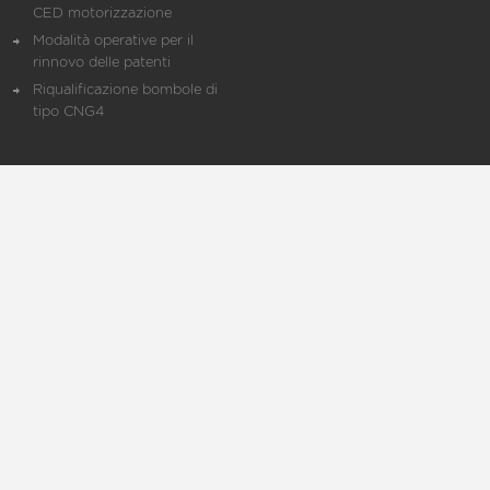
CED motorizzazione
Modalità operative per il
rinnovo delle patenti
Riqualificazione bombole di
tipo CNG4