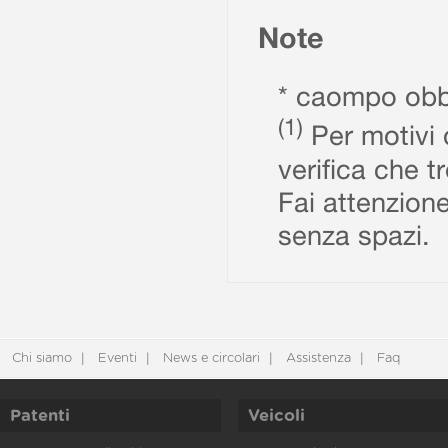
Note
* caompo obbl
(1)
Per motivi d
verifica che t
Fai attenzione
senza spazi.
Chi siamo
Eventi
News e circolari
Assistenza
Faq
Patenti
Veicoli