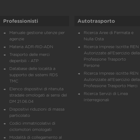
Professionisti
Autotrasporto
Manuale gestione utenze per
Ricerca Aree di Fermata e
agenzie
Nulla Osta
Materia ADR-RID-ADN
Ricerca Imprese Iscritte REN 
Autorizzate all'Esercizio della
Trasporto delle merci
Professione Trasporto
deperibili - ATP
Persone
Database delle località a
Ricerca Imprese iscritte REN 
supporto dei sistemi RDS
Autorizzate all'Esercizio della
TMC
Professione Trasporto Merci
Elenco dispositivi di ritenuta
Ricerca Servizi di Linea
stradale omologati ai sensi del
Interregionali
DM 21.06.04
Dispositivi riduzioni di massa
particolato
Codici immatricolativi di
ciclomotori omologati
Modalità di collegamento al