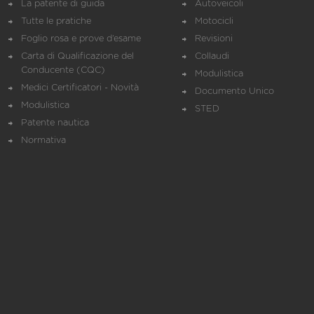
La patente di guida
Autoveicoli
Tutte le pratiche
Motocicli
Foglio rosa e prove d’esame
Revisioni
Carta di Qualificazione del
Collaudi
Conducente (CQC)
Modulistica
Medici Certificatori - Novità
Documento Unico
Modulistica
STED
Patente nautica
Normativa