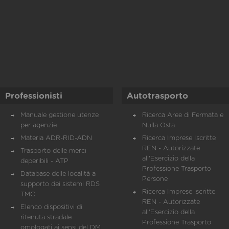
Professionisti
Autotrasporto
Manuale gestione utenze
Ricerca Aree di Fermata e
per agenzie
Nulla Osta
Materia ADR-RID-ADN
Ricerca Imprese Iscritte
REN - Autorizzate
Trasporto delle merci
all'Esercizio della
deperibili - ATP
Professione Trasporto
Database delle località a
Persone
supporto dei sistemi RDS
Ricerca Imprese iscritte
TMC
REN - Autorizzate
Elenco dispositivi di
all'Esercizio della
ritenuta stradale
Professione Trasporto
omologati ai sensi del DM