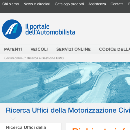
Chi siamo
News e circolari
Catalogo prodotti
Assistenza
Contatti
PATENTI
VEICOLI
SERVIZI ONLINE
CODICE DELL
Servizi online
//
Ricerca e Gestione UMC
Ricerca Uffici della Motorizzazione Civi
Ricerca Uffici della