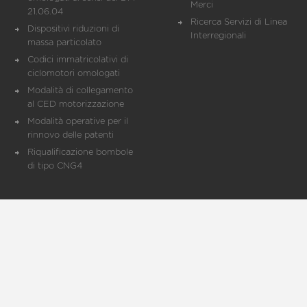
Merci
21.06.04
Ricerca Servizi di Linea
Dispositivi riduzioni di
Interregionali
massa particolato
Codici immatricolativi di
ciclomotori omologati
Modalità di collegamento
al CED motorizzazione
Modalità operative per il
rinnovo delle patenti
Riqualificazione bombole
di tipo CNG4