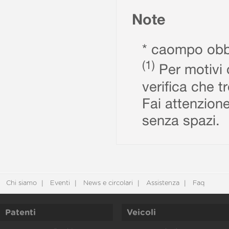
Note
* caompo obbl
(1)
Per motivi d
verifica che t
Fai attenzione
senza spazi.
Chi siamo
Eventi
News e circolari
Assistenza
Faq
Patenti
Veicoli