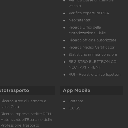
Verifica classe ambientale
veicolo
Verifica copertura RCA
Neopatentati
Ricerca Uffici della
Motorizzazione Civile
Ricerca officine autorizzate
Ricerca Medici Certificatori
Statistiche immatricolazioni
REGISTRO ELETTRONICO
NCC TAXI – RENT
RUI - Registro Unico Ispettori
utotrasporto
App Mobile
Ricerca Aree di Fermata e
iPatente
Nulla Osta
iCCISS
Ricerca Imprese Iscritte REN -
Autorizzate all'Esercizio della
Professione Trasporto