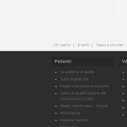
Chi siamo
Eventi
News e circolari
Patenti
Ve
La patente di guida
Tutte le pratiche
Foglio rosa e prove d’esame
Carta di Qualificazione del
Conducente (CQC)
Medici Certificatori - Novità
Modulistica
Patente nautica