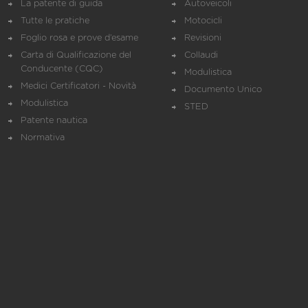
La patente di guida
Autoveicoli
Tutte le pratiche
Motocicli
Foglio rosa e prove d’esame
Revisioni
Carta di Qualificazione del
Collaudi
Conducente (CQC)
Modulistica
Medici Certificatori - Novità
Documento Unico
Modulistica
STED
Patente nautica
Normativa