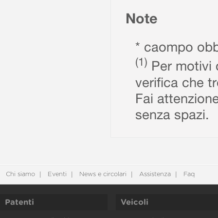
Note
* caompo obbl
(1)
Per motivi d
verifica che t
Fai attenzione
senza spazi.
Chi siamo
Eventi
News e circolari
Assistenza
Faq
Patenti
Veicoli