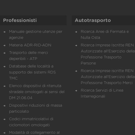
Professionisti
Autotrasporto
Manuale gestione utenze per
Ricerca Aree di Fermata e
agenzie
Nulla Osta
Materia ADR-RID-ADN
Ricerca Imprese Iscritte REN 
Autorizzate all'Esercizio della
Trasporto delle merci
Professione Trasporto
deperibili - ATP
Persone
Database delle località a
Ricerca Imprese iscritte REN 
supporto dei sistemi RDS
Autorizzate all'Esercizio della
TMC
Professione Trasporto Merci
Elenco dispositivi di ritenuta
Ricerca Servizi di Linea
stradale omologati ai sensi del
Interregionali
DM 21.06.04
Dispositivi riduzioni di massa
particolato
Codici immatricolativi di
ciclomotori omologati
Modalità di collegamento al