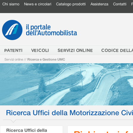
Chi siamo
News e circolari
Catalogo prodotti
Assistenza
Contatti
PATENTI
VEICOLI
SERVIZI ONLINE
CODICE DELL
Servizi online
//
Ricerca e Gestione UMC
Ricerca Uffici della Motorizzazione Civi
Ricerca Uffici della