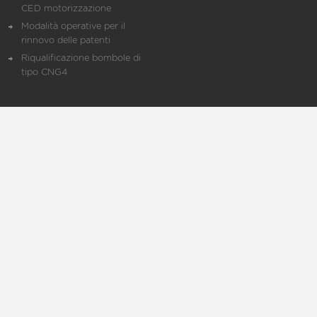
CED motorizzazione
Modalità operative per il
rinnovo delle patenti
Riqualificazione bombole di
tipo CNG4