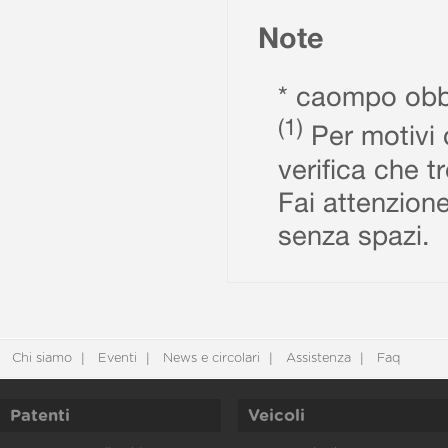
Note
* caompo obbl
(1)
Per motivi d
verifica che t
Fai attenzione
senza spazi.
Chi siamo
Eventi
News e circolari
Assistenza
Faq
Patenti
Veicoli