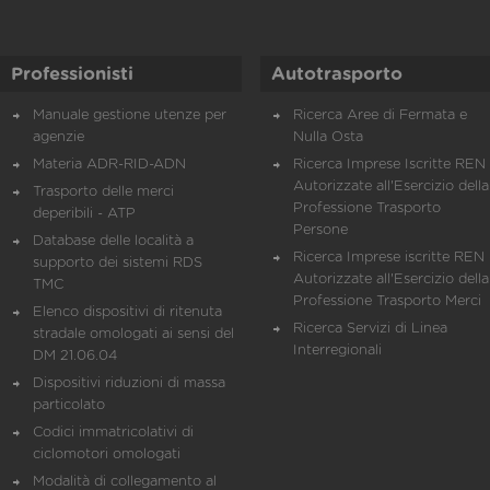
Professionisti
Autotrasporto
Manuale gestione utenze per
Ricerca Aree di Fermata e
agenzie
Nulla Osta
Materia ADR-RID-ADN
Ricerca Imprese Iscritte REN 
Autorizzate all'Esercizio della
Trasporto delle merci
Professione Trasporto
deperibili - ATP
Persone
Database delle località a
Ricerca Imprese iscritte REN 
supporto dei sistemi RDS
Autorizzate all'Esercizio della
TMC
Professione Trasporto Merci
Elenco dispositivi di ritenuta
Ricerca Servizi di Linea
stradale omologati ai sensi del
Interregionali
DM 21.06.04
Dispositivi riduzioni di massa
particolato
Codici immatricolativi di
ciclomotori omologati
Modalità di collegamento al