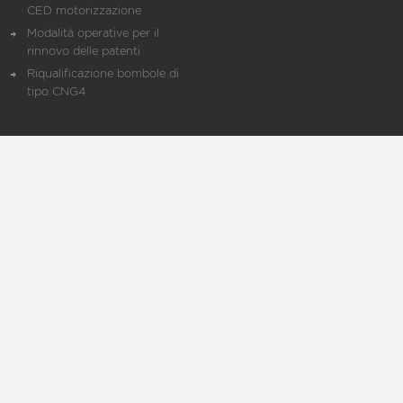
CED motorizzazione
Modalità operative per il
rinnovo delle patenti
Riqualificazione bombole di
tipo CNG4