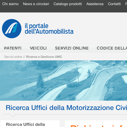
Chi siamo
News e circolari
Catalogo prodotti
Assistenza
Contatti
PATENTI
VEICOLI
SERVIZI ONLINE
CODICE DELL
Servizi online
//
Ricerca e Gestione UMC
Ricerca Uffici della Motorizzazione Civi
Ricerca Uffici della