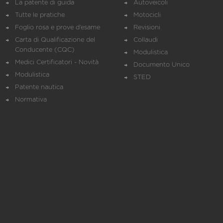
La patente di guida
Autoveicoli
Tutte le pratiche
Motocicli
Foglio rosa e prove d’esame
Revisioni
Carta di Qualificazione del
Collaudi
Conducente (CQC)
Modulistica
Medici Certificatori - Novità
Documento Unico
Modulistica
STED
Patente nautica
Normativa