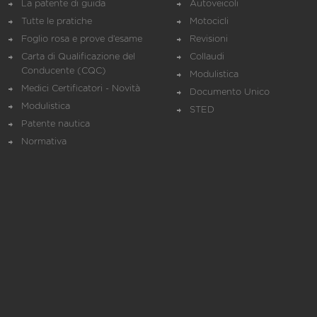
La patente di guida
Autoveicoli
Tutte le pratiche
Motocicli
Foglio rosa e prove d’esame
Revisioni
Carta di Qualificazione del
Collaudi
Conducente (CQC)
Modulistica
Medici Certificatori - Novità
Documento Unico
Modulistica
STED
Patente nautica
Normativa