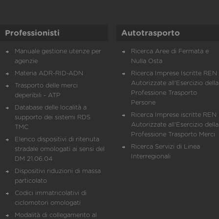
Professionisti
Autotrasporto
Manuale gestione utenze per
Ricerca Aree di Fermata e
agenzie
Nulla Osta
Materia ADR-RID-ADN
Ricerca Imprese Iscritte REN 
Autorizzate all'Esercizio della
Trasporto delle merci
Professione Trasporto
deperibili - ATP
Persone
Database delle località a
Ricerca Imprese iscritte REN 
supporto dei sistemi RDS
Autorizzate all'Esercizio della
TMC
Professione Trasporto Merci
Elenco dispositivi di ritenuta
Ricerca Servizi di Linea
stradale omologati ai sensi del
Interregionali
DM 21.06.04
Dispositivi riduzioni di massa
particolato
Codici immatricolativi di
ciclomotori omologati
Modalità di collegamento al