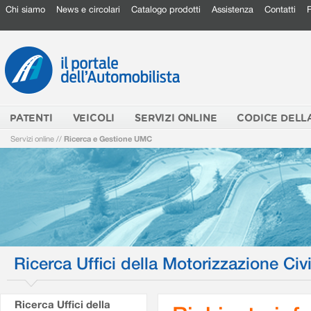
Chi siamo
News e circolari
Catalogo prodotti
Assistenza
Contatti
PATENTI
VEICOLI
SERVIZI ONLINE
CODICE DELL
Servizi online
//
Ricerca e Gestione UMC
Ricerca Uffici della Motorizzazione Civi
Ricerca Uffici della