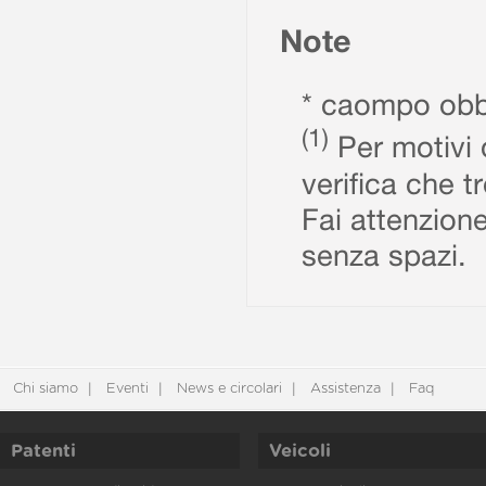
Note
* caompo obbl
(1)
Per motivi d
verifica che t
Fai attenzione
senza spazi.
Chi siamo
Eventi
News e circolari
Assistenza
Faq
Patenti
Veicoli