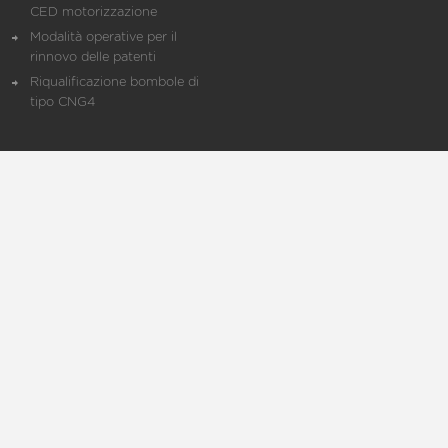
CED motorizzazione
Modalità operative per il
rinnovo delle patenti
Riqualificazione bombole di
tipo CNG4