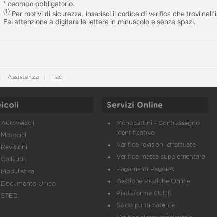
* caompo obbligatorio.
(1)
Per motivi di sicurezza, inserisci il codice di verifica che trovi nel
Fai attenzione a digitare le lettere in minuscolo e senza spazi.
Assistenza
Faq
icoli
Servizi Online
Autoveicoli
Monopattini - Contrassegno
identificativo
Motocicli
Verifica revisioni effettuate
Revisioni
Verifica massa supplementare
Collaudi
Pagamenti PagoPA
Modulistica
Gestione Pratiche Online
Documento Unico
Piattaforma CUDE
STED
Saldo punti patente