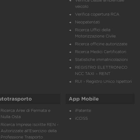
Verifica classe ambientale
veicolo
Verifica copertura RCA
Neopatentati
Ricerca Uffici della
Motorizzazione Civile
Ricerca officine autorizzate
Ricerca Medici Certificatori
Statistiche immatricolazioni
REGISTRO ELETTRONICO
NCC TAXI – RENT
RUI - Registro Unico Ispettori
utotrasporto
App Mobile
Ricerca Aree di Fermata e
iPatente
Nulla Osta
iCCISS
Ricerca Imprese Iscritte REN -
Autorizzate all'Esercizio della
Professione Trasporto