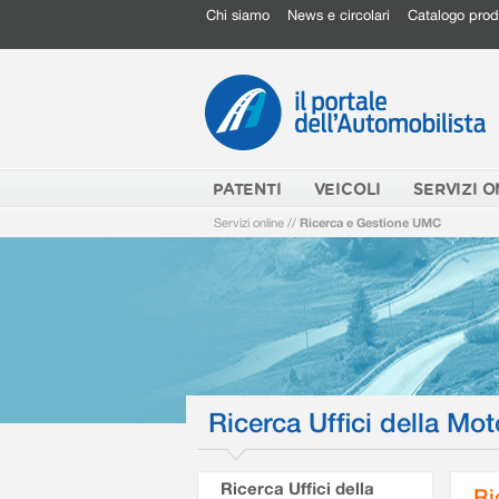
Chi siamo
News e circolari
Catalogo prod
PATENTI
VEICOLI
SERVIZI O
Servizi online
//
Ricerca e Gestione UMC
Ricerca Uffici della Mot
Ricerca Uffici della
Ri