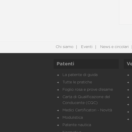
Chi siamo
Eventi
News e circolari
Patenti
Ve
La patente di guida
Tutte le pratiche
Foglio rosa e prove d’esame
Carta di Qualificazione del
Conducente (CQC)
Medici Certificatori - Novità
Modulistica
Patente nautica