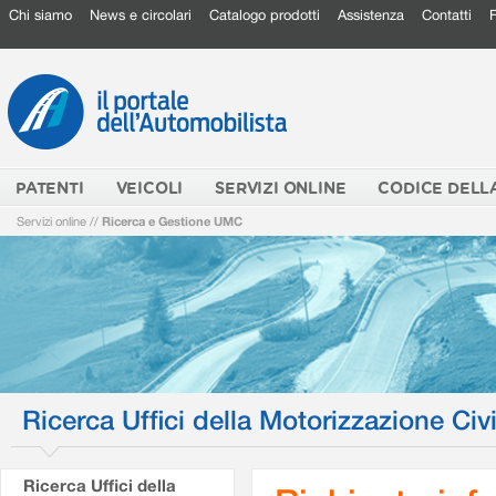
Chi siamo
News e circolari
Catalogo prodotti
Assistenza
Contatti
PATENTI
VEICOLI
SERVIZI ONLINE
CODICE DELL
Servizi online
//
Ricerca e Gestione UMC
Ricerca Uffici della Motorizzazione Civi
Ricerca Uffici della