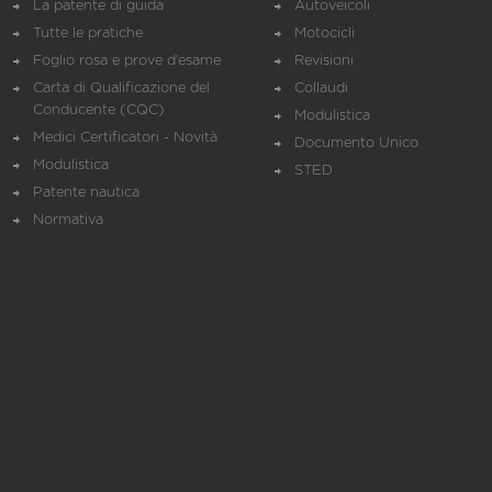
La patente di guida
Autoveicoli
Tutte le pratiche
Motocicli
Foglio rosa e prove d’esame
Revisioni
Carta di Qualificazione del
Collaudi
Conducente (CQC)
Modulistica
Medici Certificatori - Novità
Documento Unico
Modulistica
STED
Patente nautica
Normativa