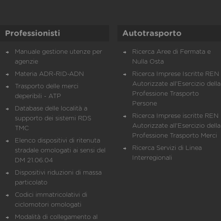
Professionisti
Autotrasporto
Manuale gestione utenze per
Ricerca Aree di Fermata e
agenzie
Nulla Osta
Materia ADR-RID-ADN
Ricerca Imprese Iscritte REN 
Autorizzate all'Esercizio della
Trasporto delle merci
Professione Trasporto
deperibili - ATP
Persone
Database delle località a
Ricerca Imprese iscritte REN 
supporto dei sistemi RDS
Autorizzate all'Esercizio della
TMC
Professione Trasporto Merci
Elenco dispositivi di ritenuta
Ricerca Servizi di Linea
stradale omologati ai sensi del
Interregionali
DM 21.06.04
Dispositivi riduzioni di massa
particolato
Codici immatricolativi di
ciclomotori omologati
Modalità di collegamento al