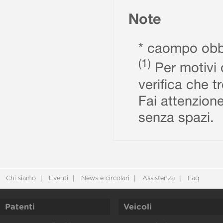
Note
* caompo obbl
(1)
Per motivi d
verifica che t
Fai attenzione
senza spazi.
Chi siamo
Eventi
News e circolari
Assistenza
Faq
Patenti
Veicoli