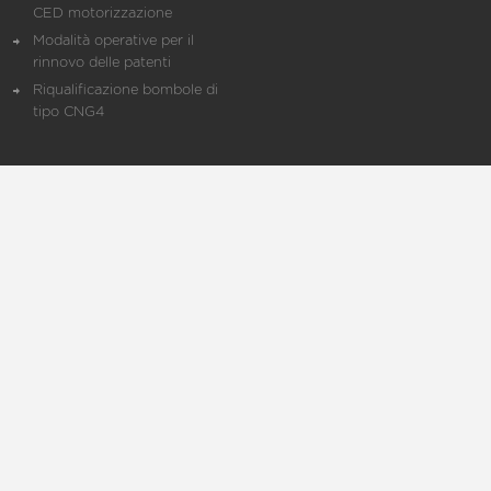
CED motorizzazione
Modalità operative per il
rinnovo delle patenti
Riqualificazione bombole di
tipo CNG4