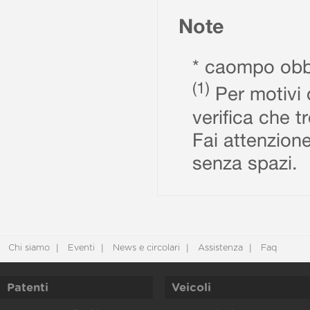
Note
* caompo obbl
(1)
Per motivi d
verifica che t
Fai attenzione
senza spazi.
Chi siamo
Eventi
News e circolari
Assistenza
Faq
Patenti
Veicoli