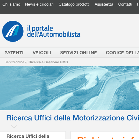
Chi siamo
News e circolari
Catalogo prodotti
Assistenza
Contatti
PATENTI
VEICOLI
SERVIZI ONLINE
CODICE DELL
Servizi online
//
Ricerca e Gestione UMC
Ricerca Uffici della Motorizzazione Civi
Ricerca Uffici della