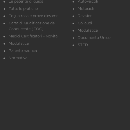
La patente di guida
Autoveicoli
Tutte le pratiche
Motocicli
Foglio rosa e prove d’esame
Revisioni
Carta di Qualificazione del
Collaudi
Conducente (CQC)
Modulistica
Medici Certificatori - Novità
Documento Unico
Modulistica
STED
Patente nautica
Normativa