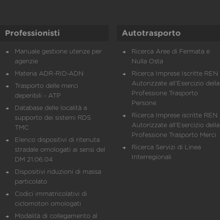
Professionisti
Autotrasporto
Manuale gestione utenze per
Ricerca Aree di Fermata e
agenzie
Nulla Osta
Materia ADR-RID-ADN
Ricerca Imprese Iscritte REN 
Autorizzate all'Esercizio della
Trasporto delle merci
Professione Trasporto
deperibili - ATP
Persone
Database delle località a
Ricerca Imprese iscritte REN 
supporto dei sistemi RDS
Autorizzate all'Esercizio della
TMC
Professione Trasporto Merci
Elenco dispositivi di ritenuta
Ricerca Servizi di Linea
stradale omologati ai sensi del
Interregionali
DM 21.06.04
Dispositivi riduzioni di massa
particolato
Codici immatricolativi di
ciclomotori omologati
Modalità di collegamento al