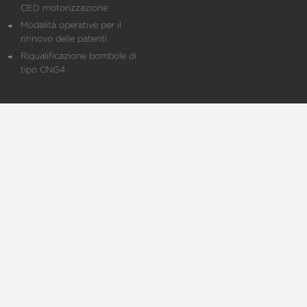
CED motorizzazione
Modalità operative per il
rinnovo delle patenti
Riqualificazione bombole di
tipo CNG4