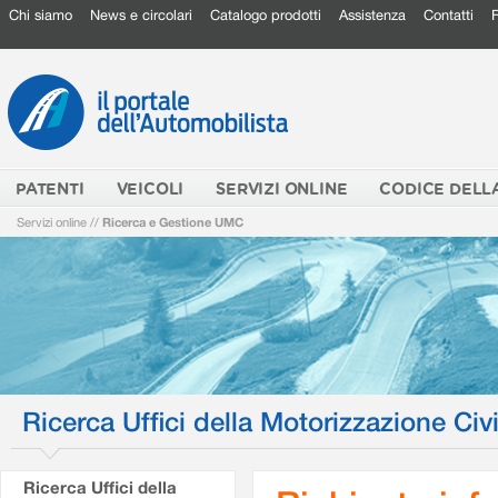
Chi siamo
News e circolari
Catalogo prodotti
Assistenza
Contatti
PATENTI
VEICOLI
SERVIZI ONLINE
CODICE DELL
Servizi online
//
Ricerca e Gestione UMC
Ricerca Uffici della Motorizzazione Civi
Ricerca Uffici della