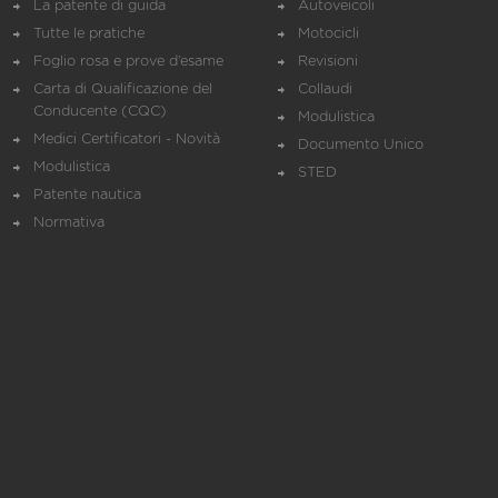
La patente di guida
Autoveicoli
Tutte le pratiche
Motocicli
Foglio rosa e prove d’esame
Revisioni
Carta di Qualificazione del
Collaudi
Conducente (CQC)
Modulistica
Medici Certificatori - Novità
Documento Unico
Modulistica
STED
Patente nautica
Normativa