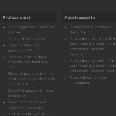
Professionisti
Autotrasporto
Manuale gestione utenze per
Ricerca Aree di Fermata e
agenzie
Nulla Osta
Materia ADR-RID-ADN
Ricerca Imprese Iscritte REN 
Autorizzate all'Esercizio della
Trasporto delle merci
Professione Trasporto
deperibili - ATP
Persone
Database delle località a
Ricerca Imprese iscritte REN 
supporto dei sistemi RDS
Autorizzate all'Esercizio della
TMC
Professione Trasporto Merci
Elenco dispositivi di ritenuta
Ricerca Servizi di Linea
stradale omologati ai sensi del
Interregionali
DM 21.06.04
Dispositivi riduzioni di massa
particolato
Codici immatricolativi di
ciclomotori omologati
Modalità di collegamento al