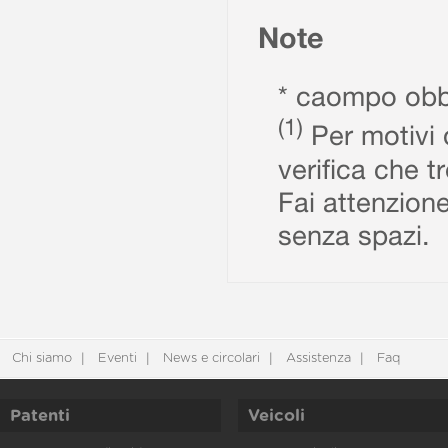
Note
* caompo obbl
(1)
Per motivi d
verifica che t
Fai attenzione
senza spazi.
Chi siamo
Eventi
News e circolari
Assistenza
Faq
Patenti
Veicoli