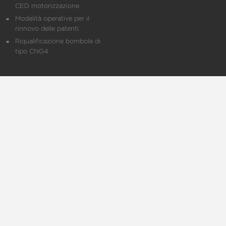
CED motorizzazione
Modalità operative per il
rinnovo delle patenti
Riqualificazione bombole di
tipo CNG4