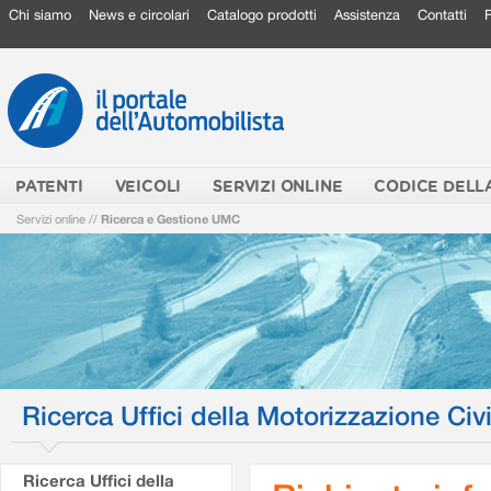
Chi siamo
News e circolari
Catalogo prodotti
Assistenza
Contatti
PATENTI
VEICOLI
SERVIZI ONLINE
CODICE DELL
Servizi online
//
Ricerca e Gestione UMC
Ricerca Uffici della Motorizzazione Civi
Ricerca Uffici della