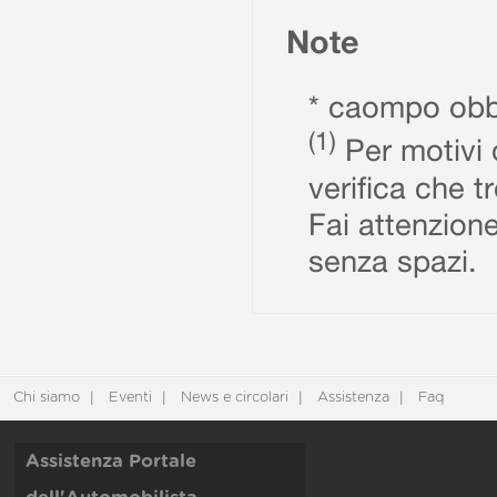
Note
* caompo obbl
(1)
Per motivi d
verifica che t
Fai attenzione
senza spazi.
Chi siamo
Eventi
News e circolari
Assistenza
Faq
Assistenza Portale