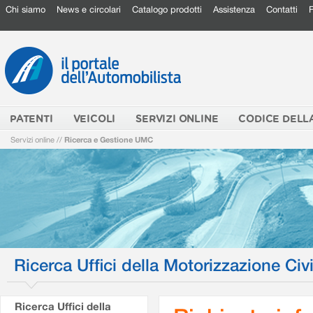
Chi siamo
News e circolari
Catalogo prodotti
Assistenza
Contatti
PATENTI
VEICOLI
SERVIZI ONLINE
CODICE DELL
Servizi online
//
Ricerca e Gestione UMC
Ricerca Uffici della Motorizzazione Civi
Ricerca Uffici della