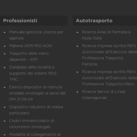
Professionisti
Autotrasporto
Manuale gestione utenze per
Ricerca Aree di Fermata e
agenzie
Nulla Osta
Materia ADR-RID-ADN
Ricerca Imprese Iscritte REN 
Autorizzate all'Esercizio della
Trasporto delle merci
Professione Trasporto
deperibili - ATP
Persone
Database delle località a
Ricerca Imprese iscritte REN 
supporto dei sistemi RDS
Autorizzate all'Esercizio della
TMC
Professione Trasporto Merci
Elenco dispositivi di ritenuta
Ricerca Servizi di Linea
stradale omologati ai sensi del
Interregionali
DM 21.06.04
Dispositivi riduzioni di massa
particolato
Codici immatricolativi di
ciclomotori omologati
Modalità di collegamento al