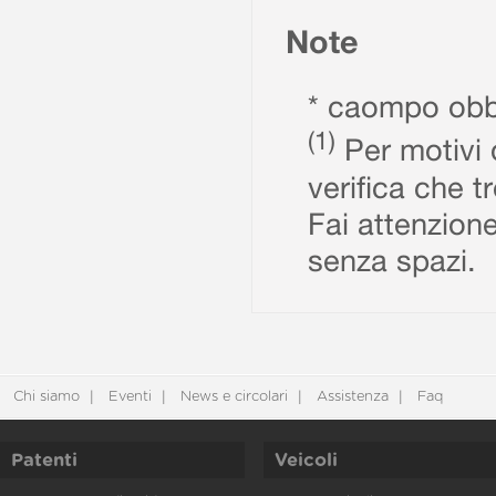
Note
* caompo obbl
(1)
Per motivi d
verifica che t
Fai attenzione
senza spazi.
Chi siamo
Eventi
News e circolari
Assistenza
Faq
Patenti
Veicoli