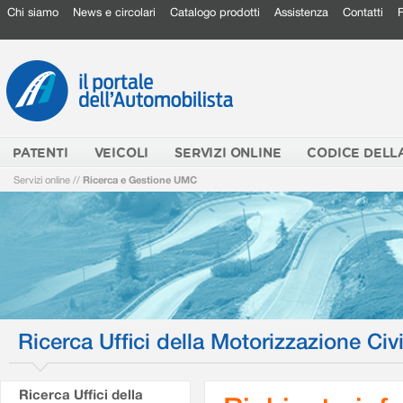
Chi siamo
News e circolari
Catalogo prodotti
Assistenza
Contatti
PATENTI
VEICOLI
SERVIZI ONLINE
CODICE DELL
Servizi online
//
Ricerca e Gestione UMC
Ricerca Uffici della Motorizzazione Civi
Ricerca Uffici della