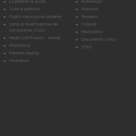
La patente di guida
Autoveicoli
Tutte le pratiche
Motocicli
Foglio rosa e prove d’esame
Revisioni
Carta di Qualificazione del
Collaudi
Conducente (CQC)
Modulistica
Medici Certificatori - Novità
Documento Unico
Modulistica
STED
Patente nautica
Normativa