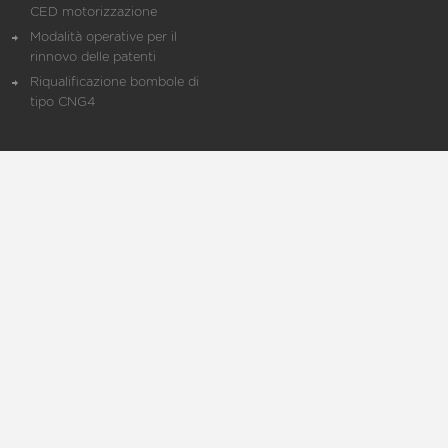
CED motorizzazione
Modalità operative per il
rinnovo delle patenti
Riqualificazione bombole di
tipo CNG4