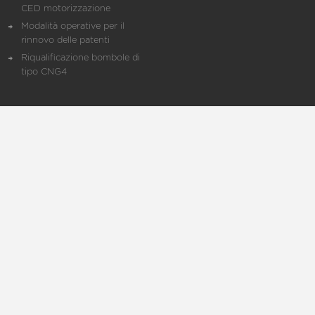
CED motorizzazione
Modalità operative per il
rinnovo delle patenti
Riqualificazione bombole di
tipo CNG4