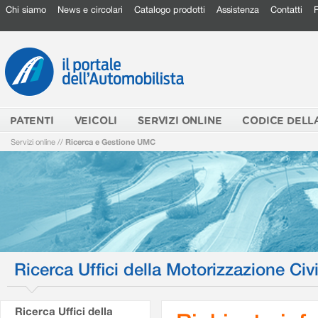
Chi siamo
News e circolari
Catalogo prodotti
Assistenza
Contatti
PATENTI
VEICOLI
SERVIZI ONLINE
CODICE DELL
Servizi online
//
Ricerca e Gestione UMC
Ricerca Uffici della Motorizzazione Civi
Ricerca Uffici della