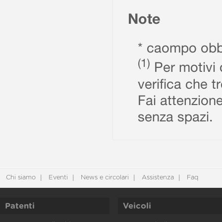
Note
* caompo obbl
(1)
Per motivi d
verifica che t
Fai attenzione
senza spazi.
Chi siamo
Eventi
News e circolari
Assistenza
Faq
Patenti
Veicoli