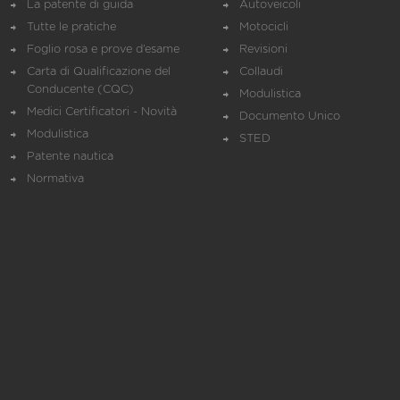
La patente di guida
Autoveicoli
Tutte le pratiche
Motocicli
Foglio rosa e prove d’esame
Revisioni
Carta di Qualificazione del
Collaudi
Conducente (CQC)
Modulistica
Medici Certificatori - Novità
Documento Unico
Modulistica
STED
Patente nautica
Normativa