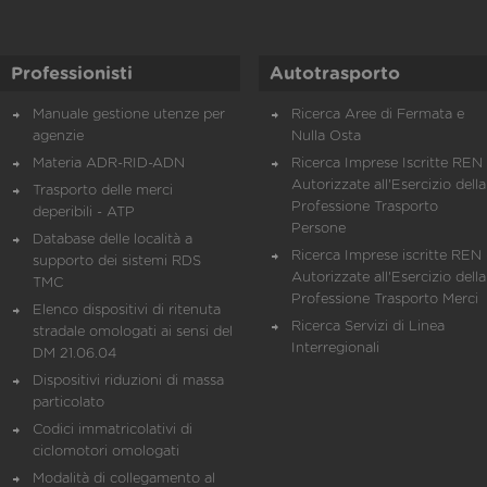
Professionisti
Autotrasporto
Manuale gestione utenze per
Ricerca Aree di Fermata e
agenzie
Nulla Osta
Materia ADR-RID-ADN
Ricerca Imprese Iscritte REN 
Autorizzate all'Esercizio della
Trasporto delle merci
Professione Trasporto
deperibili - ATP
Persone
Database delle località a
Ricerca Imprese iscritte REN 
supporto dei sistemi RDS
Autorizzate all'Esercizio della
TMC
Professione Trasporto Merci
Elenco dispositivi di ritenuta
Ricerca Servizi di Linea
stradale omologati ai sensi del
Interregionali
DM 21.06.04
Dispositivi riduzioni di massa
particolato
Codici immatricolativi di
ciclomotori omologati
Modalità di collegamento al