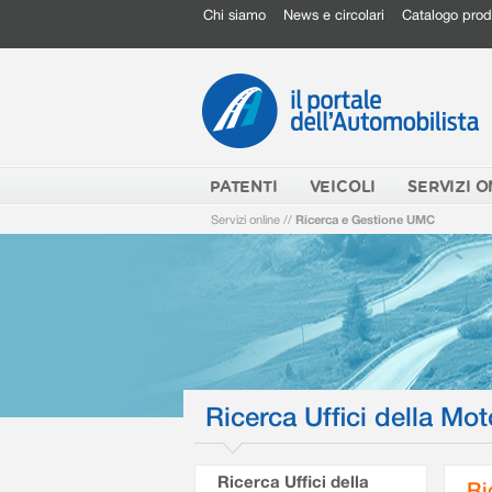
Chi siamo
News e circolari
Catalogo prod
PATENTI
VEICOLI
SERVIZI O
Servizi online
//
Ricerca e Gestione UMC
Ricerca Uffici della Mot
Ricerca Uffici della
Ri