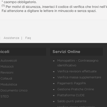
* caompo obbligatorio.
(1)
Per motivi di sicurezza, inserisci il codice di verifica che trovi nel
Fai attenzione a digitare le lettere in minuscolo e senza spazi.
Assistenza
Faq
icoli
Servizi Online
Autoveicoli
Monopattini - Contrassegno
identificativo
Motocicli
Verifica revisioni effettuate
Revisioni
Verifica massa supplementare
Collaudi
Pagamenti PagoPA
Modulistica
Gestione Pratiche Online
Documento Unico
Piattaforma CUDE
STED
Saldo punti patente