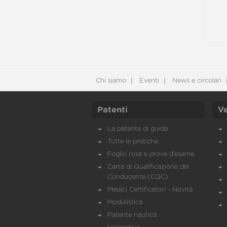
Chi siamo
Eventi
News e circolari
Patenti
Ve
La patente di guida
Tutte le pratiche
Foglio rosa e prove d’esame
Carta di Qualificazione del
Conducente (CQC)
Medici Certificatori - Novità
Modulistica
Patente nautica