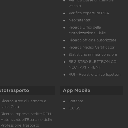
Verifica classe ambientale
veicolo
Verifica copertura RCA
Neopatentati
Ricerca Uffici della
Motorizzazione Civile
Ricerca officine autorizzate
Ricerca Medici Certificatori
Statistiche immatricolazioni
REGISTRO ELETTRONICO
NCC TAXI – RENT
RUI - Registro Unico Ispettori
utotrasporto
App Mobile
Ricerca Aree di Fermata e
iPatente
Nulla Osta
iCCISS
Ricerca Imprese Iscritte REN -
Autorizzate all'Esercizio della
Professione Trasporto