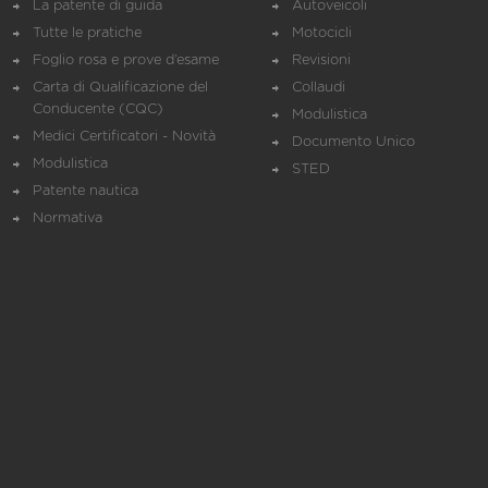
La patente di guida
Autoveicoli
Tutte le pratiche
Motocicli
Foglio rosa e prove d’esame
Revisioni
Carta di Qualificazione del
Collaudi
Conducente (CQC)
Modulistica
Medici Certificatori - Novità
Documento Unico
Modulistica
STED
Patente nautica
Normativa