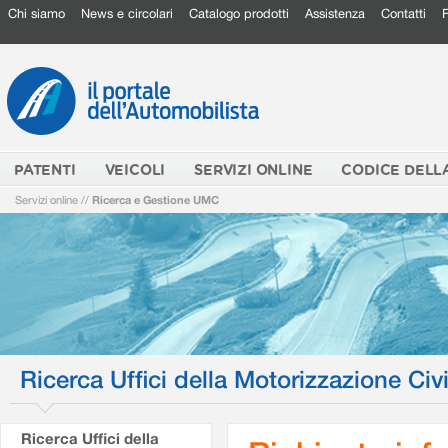
Chi siamo
News e circolari
Catalogo prodotti
Assistenza
Contatti
PATENTI
VEICOLI
SERVIZI ONLINE
CODICE DELL
Servizi online
//
Ricerca e Gestione UMC
Ricerca Uffici della Motorizzazione Civi
Ricerca Uffici della