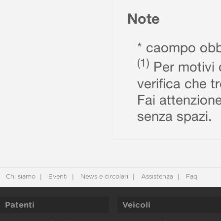
Note
* caompo obbl
(1)
Per motivi d
verifica che t
Fai attenzione
senza spazi.
Chi siamo
Eventi
News e circolari
Assistenza
Faq
Patenti
Veicoli