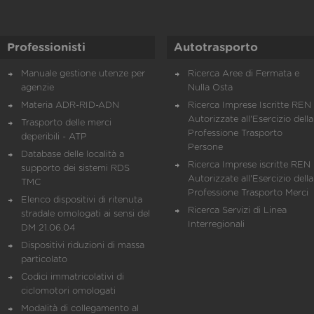
Professionisti
Autotrasporto
Manuale gestione utenze per
Ricerca Aree di Fermata e
agenzie
Nulla Osta
Materia ADR-RID-ADN
Ricerca Imprese Iscritte REN 
Autorizzate all'Esercizio della
Trasporto delle merci
Professione Trasporto
deperibili - ATP
Persone
Database delle località a
Ricerca Imprese iscritte REN 
supporto dei sistemi RDS
Autorizzate all'Esercizio della
TMC
Professione Trasporto Merci
Elenco dispositivi di ritenuta
Ricerca Servizi di Linea
stradale omologati ai sensi del
Interregionali
DM 21.06.04
Dispositivi riduzioni di massa
particolato
Codici immatricolativi di
ciclomotori omologati
Modalità di collegamento al