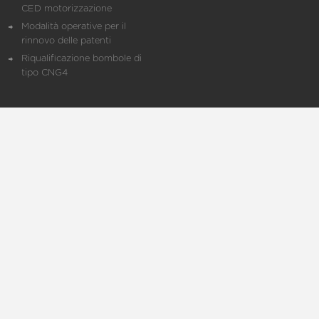
CED motorizzazione
Modalità operative per il
rinnovo delle patenti
Riqualificazione bombole di
tipo CNG4