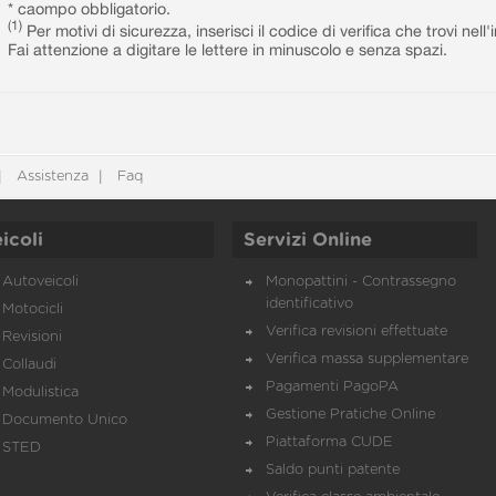
* caompo obbligatorio.
(1)
Per motivi di sicurezza, inserisci il codice di verifica che trovi nel
Fai attenzione a digitare le lettere in minuscolo e senza spazi.
Assistenza
Faq
icoli
Servizi Online
Autoveicoli
Monopattini - Contrassegno
identificativo
Motocicli
Verifica revisioni effettuate
Revisioni
Verifica massa supplementare
Collaudi
Pagamenti PagoPA
Modulistica
Gestione Pratiche Online
Documento Unico
Piattaforma CUDE
STED
Saldo punti patente