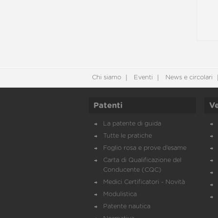
Chi siamo
Eventi
News e circolari
Patenti
Ve
La patente di guida
Tutte le pratiche
Foglio rosa e prove d’esame
Carta di Qualificazione del
Conducente (CQC)
Medici Certificatori - Novità
Modulistica
Patente nautica