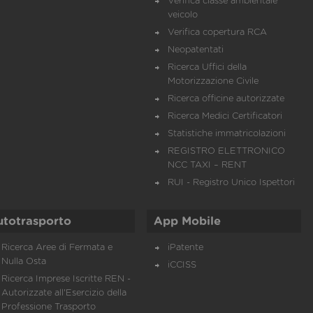
Verifica classe ambientale
veicolo
Verifica copertura RCA
Neopatentati
Ricerca Uffici della
Motorizzazione Civile
Ricerca officine autorizzate
Ricerca Medici Certificatori
Statistiche immatricolazioni
REGISTRO ELETTRONICO
NCC TAXI – RENT
RUI - Registro Unico Ispettori
utotrasporto
App Mobile
Ricerca Aree di Fermata e
iPatente
Nulla Osta
iCCISS
Ricerca Imprese Iscritte REN -
Autorizzate all'Esercizio della
Professione Trasporto