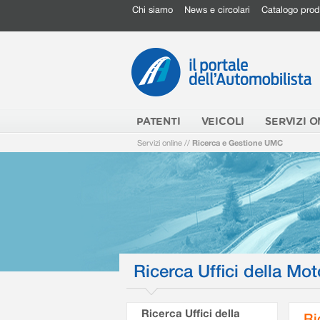
Chi siamo
News e circolari
Catalogo prod
PATENTI
VEICOLI
SERVIZI O
Servizi online
//
Ricerca e Gestione UMC
Ricerca Uffici della Mot
Ricerca Uffici della
Ri