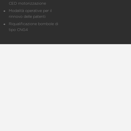
CED motorizzazione
Modalità operative per il
rinnovo delle patenti
Riqualificazione bombole di
tipo CNG4