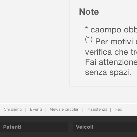
Note
* caompo obbl
(1)
Per motivi d
verifica che t
Fai attenzione
senza spazi.
Chi siamo
Eventi
News e circolari
Assistenza
Faq
Patenti
Veicoli