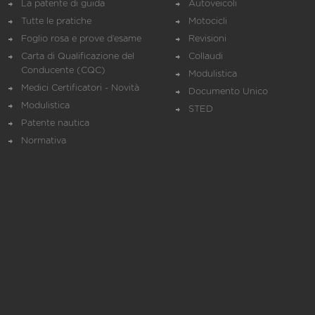
La patente di guida
Autoveicoli
Tutte le pratiche
Motocicli
Foglio rosa e prove d’esame
Revisioni
Carta di Qualificazione del
Collaudi
Conducente (CQC)
Modulistica
Medici Certificatori - Novità
Documento Unico
Modulistica
STED
Patente nautica
Normativa