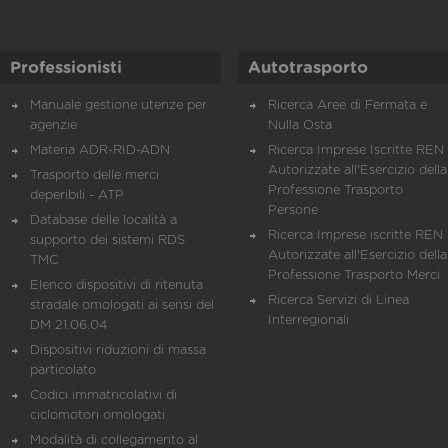
Professionisti
Autotrasporto
Manuale gestione utenze per
Ricerca Aree di Fermata e
agenzie
Nulla Osta
Materia ADR-RID-ADN
Ricerca Imprese Iscritte REN 
Autorizzate all'Esercizio della
Trasporto delle merci
Professione Trasporto
deperibili - ATP
Persone
Database delle località a
Ricerca Imprese iscritte REN 
supporto dei sistemi RDS
Autorizzate all'Esercizio della
TMC
Professione Trasporto Merci
Elenco dispositivi di ritenuta
Ricerca Servizi di Linea
stradale omologati ai sensi del
Interregionali
DM 21.06.04
Dispositivi riduzioni di massa
particolato
Codici immatricolativi di
ciclomotori omologati
Modalità di collegamento al