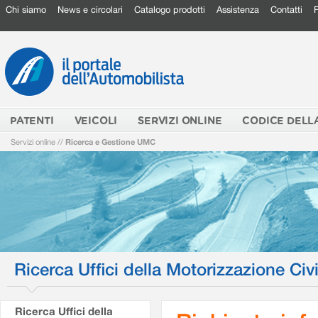
Chi siamo
News e circolari
Catalogo prodotti
Assistenza
Contatti
PATENTI
VEICOLI
SERVIZI ONLINE
CODICE DELL
Servizi online
//
Ricerca e Gestione UMC
Ricerca Uffici della Motorizzazione Civi
Ricerca Uffici della