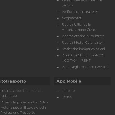
Verifica classe ambientale
veicolo
Verifica copertura RCA
Neopatentati
Ricerca Uffici della
Motorizzazione Civile
Ricerca officine autorizzate
Ricerca Medici Certificatori
Statistiche immatricolazioni
REGISTRO ELETTRONICO
NCC TAXI – RENT
RUI - Registro Unico Ispettori
utotrasporto
App Mobile
Ricerca Aree di Fermata e
iPatente
Nulla Osta
iCCISS
Ricerca Imprese Iscritte REN -
Autorizzate all'Esercizio della
Professione Trasporto