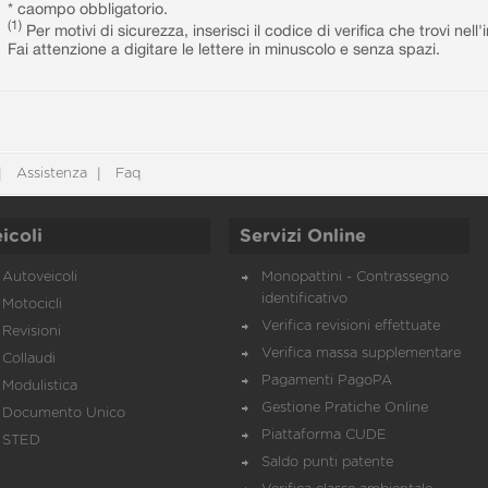
* caompo obbligatorio.
(1)
Per motivi di sicurezza, inserisci il codice di verifica che trovi nel
Fai attenzione a digitare le lettere in minuscolo e senza spazi.
Assistenza
Faq
icoli
Servizi Online
Autoveicoli
Monopattini - Contrassegno
identificativo
Motocicli
Verifica revisioni effettuate
Revisioni
Verifica massa supplementare
Collaudi
Pagamenti PagoPA
Modulistica
Gestione Pratiche Online
Documento Unico
Piattaforma CUDE
STED
Saldo punti patente