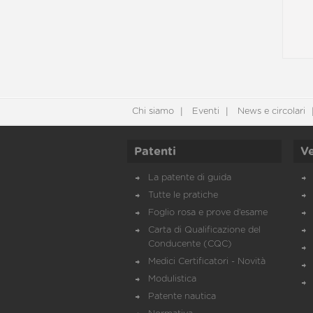
Chi siamo
Eventi
News e circolari
Patenti
Ve
La patente di guida
Tutte le pratiche
Foglio rosa e prove d’esame
Carta di Qualificazione del
Conducente (CQC)
Medici Certificatori - Novità
Modulistica
Patente nautica