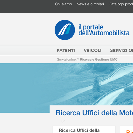
Chi siamo
News e circolari
Catalogo prod
PATENTI
VEICOLI
SERVIZI O
Servizi online
//
Ricerca e Gestione UMC
Ricerca Uffici della Mot
Ricerca Uffici della
Ri