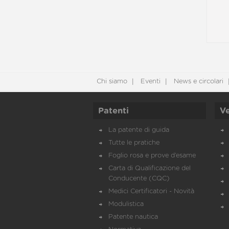
Chi siamo
Eventi
News e circolari
Patenti
Ve
La patente di guida
Tutte le pratiche
Foglio rosa e prove d’esame
Carta di Qualificazione del
Conducente (CQC)
Medici Certificatori - Novità
Modulistica
Patente nautica