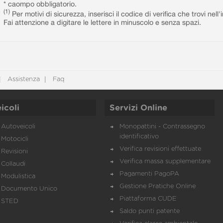
* caompo obbligatorio.
(1)
Per motivi di sicurezza, inserisci il codice di verifica che trovi nel
Fai attenzione a digitare le lettere in minuscolo e senza spazi.
Assistenza
Faq
icoli
Servizi Online
Autoveicoli
Monopattini - Contrassegno
identificativo
Motocicli
Verifica revisioni effettuate
Revisioni
Verifica massa supplementare
Collaudi
Pagamenti PagoPA
Modulistica
Gestione Pratiche Online
Documento Unico
Piattaforma CUDE
STED
Saldo punti patente