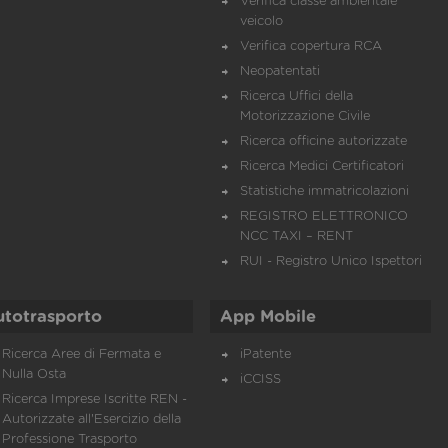
Verifica classe ambientale
veicolo
Verifica copertura RCA
Neopatentati
Ricerca Uffici della
Motorizzazione Civile
Ricerca officine autorizzate
Ricerca Medici Certificatori
Statistiche immatricolazioni
REGISTRO ELETTRONICO
NCC TAXI – RENT
RUI - Registro Unico Ispettori
utotrasporto
App Mobile
Ricerca Aree di Fermata e
iPatente
Nulla Osta
iCCISS
Ricerca Imprese Iscritte REN -
Autorizzate all'Esercizio della
Professione Trasporto