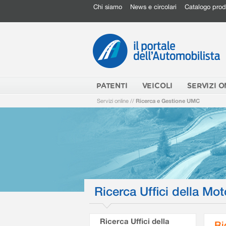
Chi siamo
News e circolari
Catalogo prod
PATENTI
VEICOLI
SERVIZI O
Servizi online
//
Ricerca e Gestione UMC
Ricerca Uffici della Mot
Ricerca Uffici della
Ri