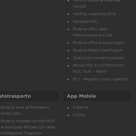
Verifica classe ambientale
veicolo
Verifica copertura RCA
Neopatentati
Ricerca Uffici della
Motorizzazione Civile
Ricerca officine autorizzate
Ricerca Medici Certificatori
Statistiche immatricolazioni
REGISTRO ELETTRONICO
NCC TAXI – RENT
RUI - Registro Unico Ispettori
utotrasporto
App Mobile
Ricerca Aree di Fermata e
iPatente
Nulla Osta
iCCISS
Ricerca Imprese Iscritte REN -
Autorizzate all'Esercizio della
Professione Trasporto