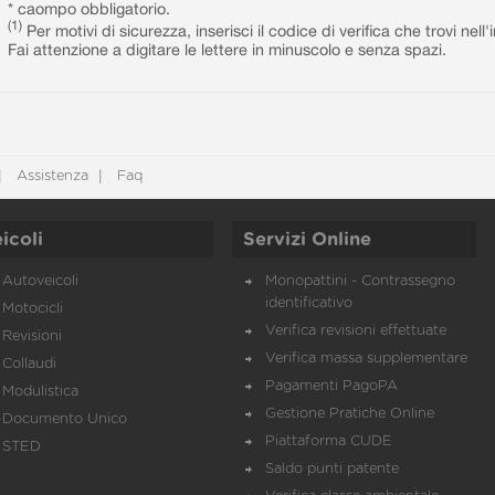
* caompo obbligatorio.
(1)
Per motivi di sicurezza, inserisci il codice di verifica che trovi nel
Fai attenzione a digitare le lettere in minuscolo e senza spazi.
Assistenza
Faq
icoli
Servizi Online
Autoveicoli
Monopattini - Contrassegno
identificativo
Motocicli
Verifica revisioni effettuate
Revisioni
Verifica massa supplementare
Collaudi
Pagamenti PagoPA
Modulistica
Gestione Pratiche Online
Documento Unico
Piattaforma CUDE
STED
Saldo punti patente