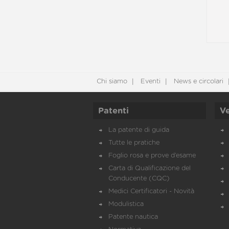
Chi siamo
Eventi
News e circolari
Patenti
Ve
La patente di guida
Tutte le pratiche
Foglio rosa e prove d’esame
Carta di Qualificazione del
Conducente (CQC)
Medici Certificatori - Novità
Modulistica
Patente nautica