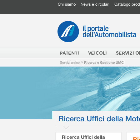
Chi siamo
News e circolari
Catalogo prod
PATENTI
VEICOLI
SERVIZI O
Servizi online
//
Ricerca e Gestione UMC
Ricerca Uffici della Mot
Ricerca Uffici della
Ri