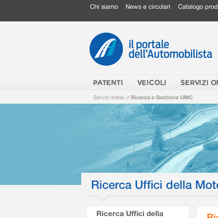
Chi siamo
News e circolari
Catalogo prod
PATENTI
VEICOLI
SERVIZI O
Servizi online
//
Ricerca e Gestione UMC
Ricerca Uffici della Mot
Ricerca Uffici della
Ri