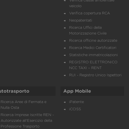
Verifica classe ambientale
veicolo
Verifica copertura RCA
Neopatentati
Ricerca Uffici della
Motorizzazione Civile
Ricerca officine autorizzate
Ricerca Medici Certificatori
Statistiche immatricolazioni
REGISTRO ELETTRONICO
NCC TAXI – RENT
RUI - Registro Unico Ispettori
utotrasporto
App Mobile
Ricerca Aree di Fermata e
iPatente
Nulla Osta
iCCISS
Ricerca Imprese Iscritte REN -
Autorizzate all'Esercizio della
Professione Trasporto