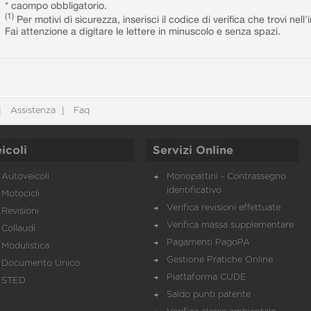
* caompo obbligatorio.
(1)
Per motivi di sicurezza, inserisci il codice di verifica che trovi nel
Fai attenzione a digitare le lettere in minuscolo e senza spazi.
Assistenza
Faq
icoli
Servizi Online
Autoveicoli
Monopattini - Contrassegno
identificativo
Motocicli
Verifica revisioni effettuate
Revisioni
Verifica massa supplementare
Collaudi
Pagamenti PagoPA
Modulistica
Gestione Pratiche Online
Documento Unico
Piattaforma CUDE
STED
Saldo punti patente