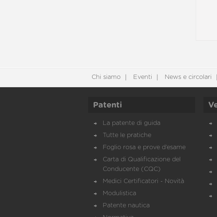
Chi siamo
Eventi
News e circolari
Patenti
Ve
La patente di guida
Tutte le pratiche
Foglio rosa e prove d’esame
Carta di Qualificazione del
Conducente (CQC)
Medici Certificatori - Novità
Modulistica
Patente nautica