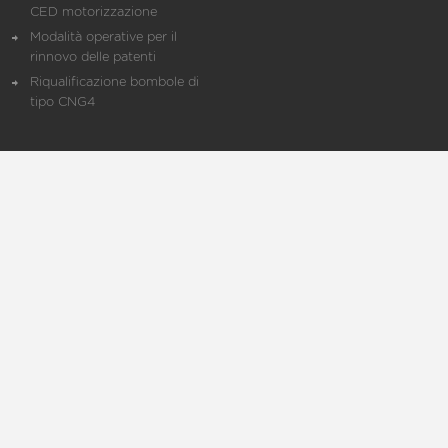
CED motorizzazione
Modalità operative per il
rinnovo delle patenti
Riqualificazione bombole di
tipo CNG4