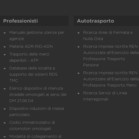
Professionisti
Autotrasporto
Manuale gestione utenze per
Ricerca Aree di Fermata e
agenzie
Nulla Osta
Materia ADR-RID-ADN
Ricerca Imprese Iscritte REN 
Autorizzate all'Esercizio della
Trasporto delle merci
Professione Trasporto
deperibili - ATP
Persone
Database delle località a
Ricerca Imprese iscritte REN 
supporto dei sistemi RDS
Autorizzate all'Esercizio della
TMC
Professione Trasporto Merci
Elenco dispositivi di ritenuta
Ricerca Servizi di Linea
stradale omologati ai sensi del
Interregionali
DM 21.06.04
Dispositivi riduzioni di massa
particolato
Codici immatricolativi di
ciclomotori omologati
Modalità di collegamento al