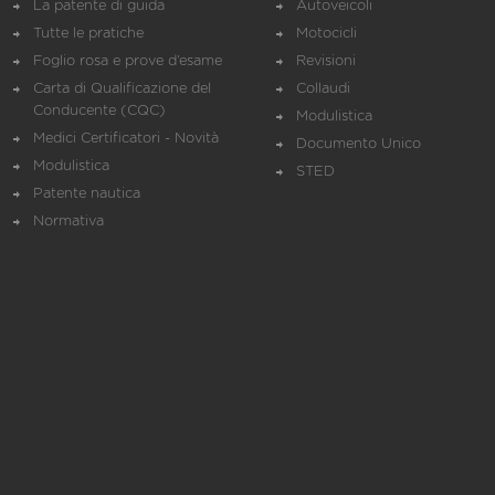
La patente di guida
Autoveicoli
Tutte le pratiche
Motocicli
Foglio rosa e prove d’esame
Revisioni
Carta di Qualificazione del
Collaudi
Conducente (CQC)
Modulistica
Medici Certificatori - Novità
Documento Unico
Modulistica
STED
Patente nautica
Normativa