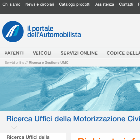
Chi siamo
News e circolari
Catalogo prodotti
Assistenza
Contatti
PATENTI
VEICOLI
SERVIZI ONLINE
CODICE DELL
Servizi online
//
Ricerca e Gestione UMC
Ricerca Uffici della Motorizzazione Civi
Ricerca Uffici della