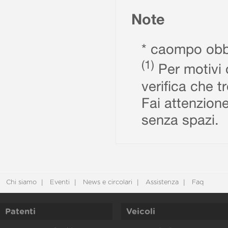
Note
* caompo obbl
(1)
Per motivi d
verifica che t
Fai attenzione
senza spazi.
Chi siamo
Eventi
News e circolari
Assistenza
Faq
Patenti
Veicoli