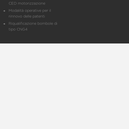
CED motorizzazione
Modalità operative per il
rinnovo delle patenti
Riqualificazione bombole di
tipo CNG4