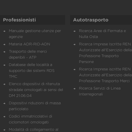
Professionisti
Autotrasporto
Manuale gestione utenze per
Ricerca Aree di Fermata e
agenzie
Nulla Osta
Materia ADR-RID-ADN
Ricerca Imprese Iscritte REN 
Autorizzate all'Esercizio della
Trasporto delle merci
Professione Trasporto
deperibili - ATP
Persone
Database delle località a
Ricerca Imprese iscritte REN 
supporto dei sistemi RDS
Autorizzate all'Esercizio della
TMC
Professione Trasporto Merci
Elenco dispositivi di ritenuta
Ricerca Servizi di Linea
stradale omologati ai sensi del
Interregionali
DM 21.06.04
Dispositivi riduzioni di massa
particolato
Codici immatricolativi di
ciclomotori omologati
Modalità di collegamento al