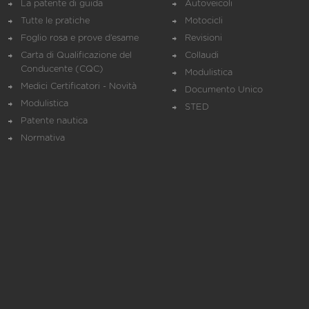
La patente di guida
Autoveicoli
Tutte le pratiche
Motocicli
Foglio rosa e prove d’esame
Revisioni
Carta di Qualificazione del
Collaudi
Conducente (CQC)
Modulistica
Medici Certificatori - Novità
Documento Unico
Modulistica
STED
Patente nautica
Normativa