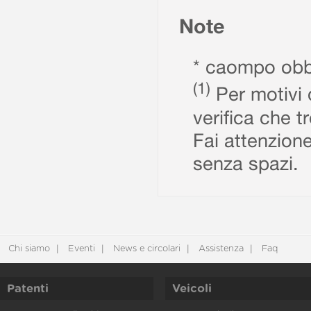
Note
* caompo obbl
(1)
Per motivi d
verifica che t
Fai attenzione
senza spazi.
Chi siamo
Eventi
News e circolari
Assistenza
Faq
Patenti
Veicoli