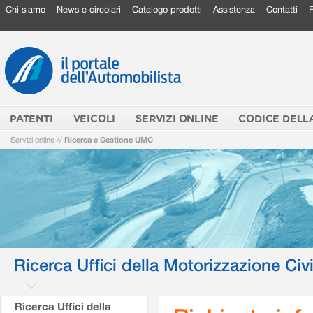
Chi siamo
News e circolari
Catalogo prodotti
Assistenza
Contatti
PATENTI
VEICOLI
SERVIZI ONLINE
CODICE DELL
Servizi online
//
Ricerca e Gestione UMC
Ricerca Uffici della Motorizzazione Civi
Ricerca Uffici della