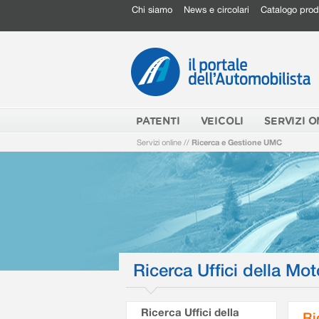
Chi siamo
News e circolari
Catalogo prod
PATENTI
VEICOLI
SERVIZI O
Servizi online
//
Ricerca e Gestione UMC
Ricerca Uffici della Mot
Ricerca Uffici della
Ri