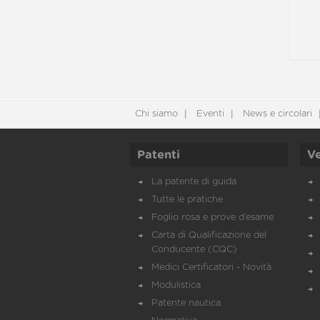
Chi siamo
Eventi
News e circolari
Patenti
Ve
La patente di guida
Tutte le pratiche
Foglio rosa e prove d’esame
Carta di Qualificazione del
Conducente (CQC)
Medici Certificatori - Novità
Modulistica
Patente nautica