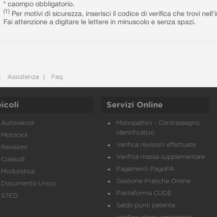
* caompo obbligatorio.
(1)
Per motivi di sicurezza, inserisci il codice di verifica che trovi nel
Fai attenzione a digitare le lettere in minuscolo e senza spazi.
Assistenza
Faq
icoli
Servizi Online
Autoveicoli
Monopattini - Contrassegno
identificativo
Motocicli
Verifica revisioni effettuate
Revisioni
Verifica massa supplementare
Collaudi
Pagamenti PagoPA
Modulistica
Gestione Pratiche Online
Documento Unico
Piattaforma CUDE
STED
Saldo punti patente