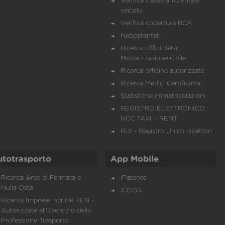
Verifica classe ambientale
veicolo
Verifica copertura RCA
Neopatentati
Ricerca Uffici della
Motorizzazione Civile
Ricerca officine autorizzate
Ricerca Medici Certificatori
Statistiche immatricolazioni
REGISTRO ELETTRONICO
NCC TAXI – RENT
RUI - Registro Unico Ispettori
utotrasporto
App Mobile
Ricerca Aree di Fermata e
iPatente
Nulla Osta
iCCISS
Ricerca Imprese Iscritte REN -
Autorizzate all'Esercizio della
Professione Trasporto