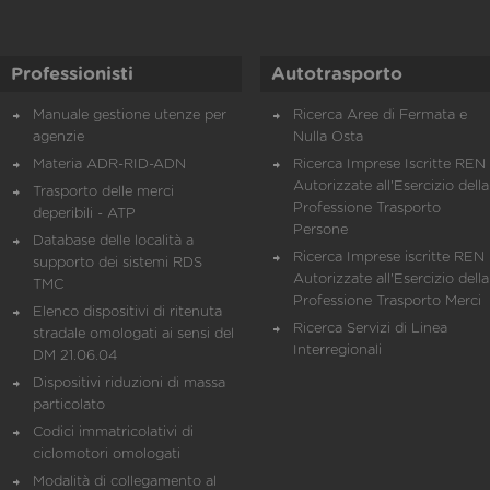
Professionisti
Autotrasporto
Manuale gestione utenze per
Ricerca Aree di Fermata e
agenzie
Nulla Osta
Materia ADR-RID-ADN
Ricerca Imprese Iscritte REN 
Autorizzate all'Esercizio della
Trasporto delle merci
Professione Trasporto
deperibili - ATP
Persone
Database delle località a
Ricerca Imprese iscritte REN 
supporto dei sistemi RDS
Autorizzate all'Esercizio della
TMC
Professione Trasporto Merci
Elenco dispositivi di ritenuta
Ricerca Servizi di Linea
stradale omologati ai sensi del
Interregionali
DM 21.06.04
Dispositivi riduzioni di massa
particolato
Codici immatricolativi di
ciclomotori omologati
Modalità di collegamento al