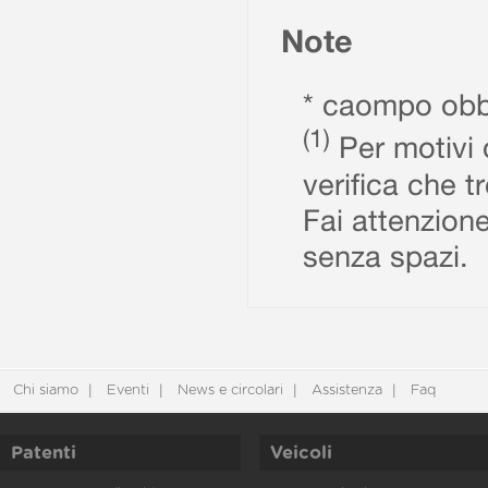
Note
* caompo obbl
(1)
Per motivi d
verifica che t
Fai attenzione
senza spazi.
Chi siamo
Eventi
News e circolari
Assistenza
Faq
Patenti
Veicoli