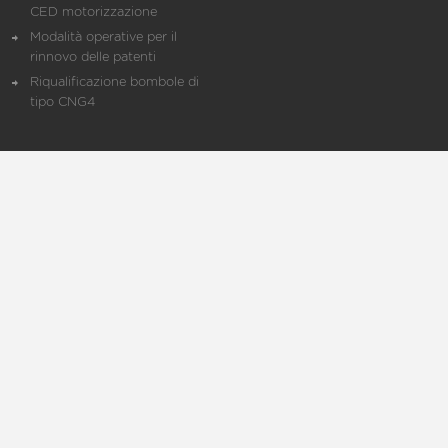
CED motorizzazione
Modalità operative per il
rinnovo delle patenti
Riqualificazione bombole di
tipo CNG4