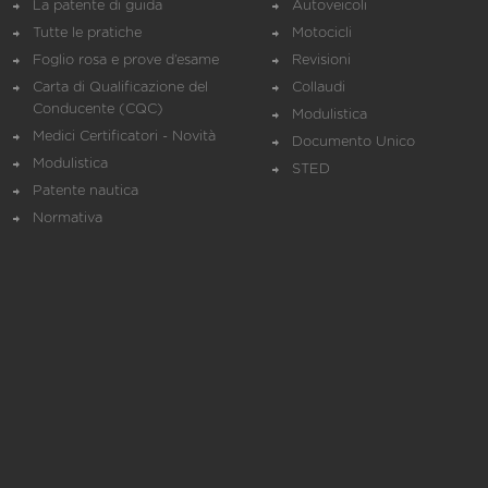
La patente di guida
Autoveicoli
Tutte le pratiche
Motocicli
Foglio rosa e prove d’esame
Revisioni
Carta di Qualificazione del
Collaudi
Conducente (CQC)
Modulistica
Medici Certificatori - Novità
Documento Unico
Modulistica
STED
Patente nautica
Normativa