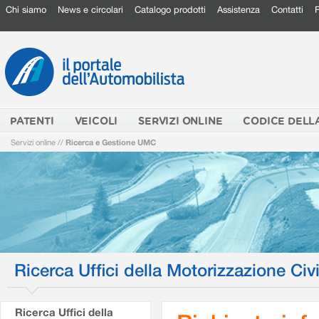
Chi siamo
News e circolari
Catalogo prodotti
Assistenza
Contatti
PATENTI
VEICOLI
SERVIZI ONLINE
CODICE DELL
Servizi online
//
Ricerca e Gestione UMC
Ricerca Uffici della Motorizzazione Civi
Ricerca Uffici della