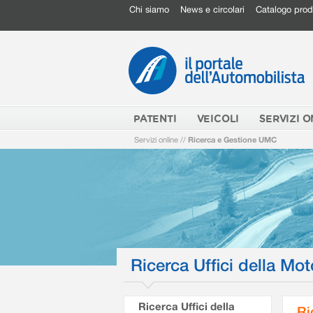
Chi siamo
News e circolari
Catalogo prod
PATENTI
VEICOLI
SERVIZI O
Servizi online
//
Ricerca e Gestione UMC
Ricerca Uffici della Mot
Ricerca Uffici della
Ri