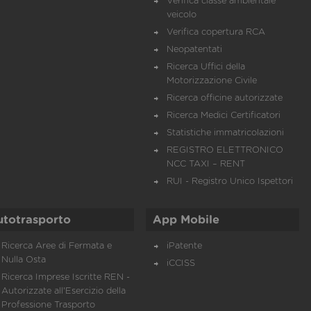
Verifica classe ambientale
veicolo
Verifica copertura RCA
Neopatentati
Ricerca Uffici della
Motorizzazione Civile
Ricerca officine autorizzate
Ricerca Medici Certificatori
Statistiche immatricolazioni
REGISTRO ELETTRONICO
NCC TAXI – RENT
RUI - Registro Unico Ispettori
utotrasporto
App Mobile
Ricerca Aree di Fermata e
iPatente
Nulla Osta
iCCISS
Ricerca Imprese Iscritte REN -
Autorizzate all'Esercizio della
Professione Trasporto