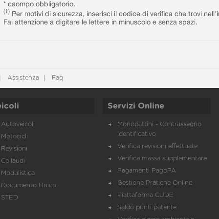
* caompo obbligatorio.
(1)
Per motivi di sicurezza, inserisci il codice di verifica che trovi nel
Fai attenzione a digitare le lettere in minuscolo e senza spazi.
Assistenza
Faq
icoli
Servizi Online
Autoveicoli
Monopattini - Contrassegno
identificativo
Motocicli
Verifica revisioni effettuate
Revisioni
Verifica massa supplementare
Collaudi
Pagamenti PagoPA
Modulistica
Gestione Pratiche Online
Documento Unico
Piattaforma CUDE
STED
Saldo punti patente