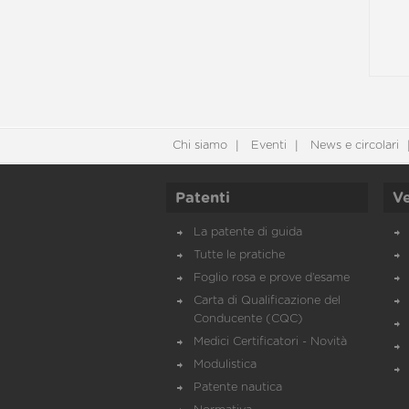
Chi siamo
Eventi
News e circolari
Patenti
Ve
La patente di guida
Tutte le pratiche
Foglio rosa e prove d’esame
Carta di Qualificazione del
Conducente (CQC)
Medici Certificatori - Novità
Modulistica
Patente nautica