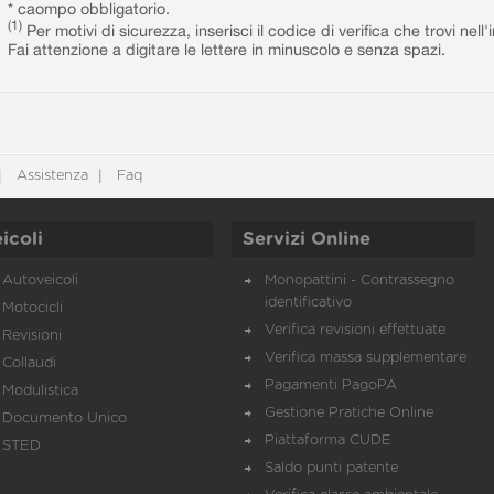
* caompo obbligatorio.
(1)
Per motivi di sicurezza, inserisci il codice di verifica che trovi nel
Fai attenzione a digitare le lettere in minuscolo e senza spazi.
Assistenza
Faq
icoli
Servizi Online
Autoveicoli
Monopattini - Contrassegno
identificativo
Motocicli
Verifica revisioni effettuate
Revisioni
Verifica massa supplementare
Collaudi
Pagamenti PagoPA
Modulistica
Gestione Pratiche Online
Documento Unico
Piattaforma CUDE
STED
Saldo punti patente