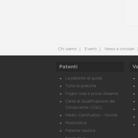
Chi siamo
Eventi
News e circolari
Patenti
Ve
La patente di guida
Tutte le pratiche
Foglio rosa e prove d’esame
Carta di Qualificazione del
Conducente (CQC)
Medici Certificatori - Novità
Modulistica
Patente nautica