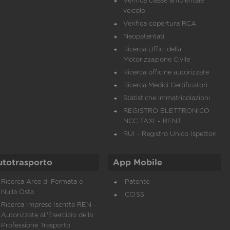
Verifica classe ambientale
veicolo
Verifica copertura RCA
Neopatentati
Ricerca Uffici della
Motorizzazione Civile
Ricerca officine autorizzate
Ricerca Medici Certificatori
Statistiche immatricolazioni
REGISTRO ELETTRONICO
NCC TAXI – RENT
RUI - Registro Unico Ispettori
utotrasporto
App Mobile
Ricerca Aree di Fermata e
iPatente
Nulla Osta
iCCISS
Ricerca Imprese Iscritte REN -
Autorizzate all'Esercizio della
Professione Trasporto