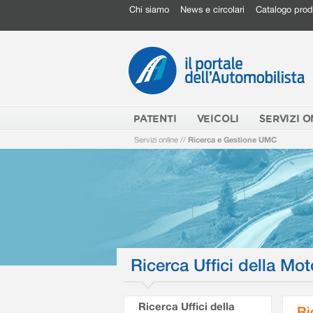
Chi siamo
News e circolari
Catalogo prod
PATENTI
VEICOLI
SERVIZI O
Servizi online
//
Ricerca e Gestione UMC
Ricerca Uffici della Mot
Ricerca Uffici della
Ri