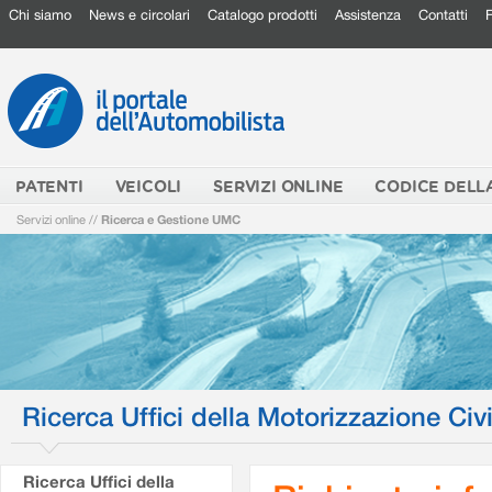
Chi siamo
News e circolari
Catalogo prodotti
Assistenza
Contatti
PATENTI
VEICOLI
SERVIZI ONLINE
CODICE DELL
Servizi online
//
Ricerca e Gestione UMC
Ricerca Uffici della Motorizzazione Civi
Ricerca Uffici della