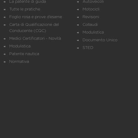
La patente di guida
Autoveicoli
Tutte le pratiche
Motocicli
Foglio rosa e prove d’esame
Revisioni
Carta di Qualificazione del
Collaudi
Conducente (CQC)
Modulistica
Medici Certificatori - Novità
Documento Unico
Modulistica
STED
Patente nautica
Normativa