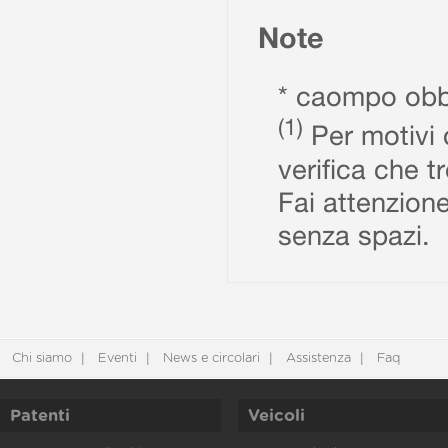
Note
* caompo obbl
(1)
Per motivi d
verifica che t
Fai attenzione
senza spazi.
Chi siamo
Eventi
News e circolari
Assistenza
Faq
Patenti
Veicoli