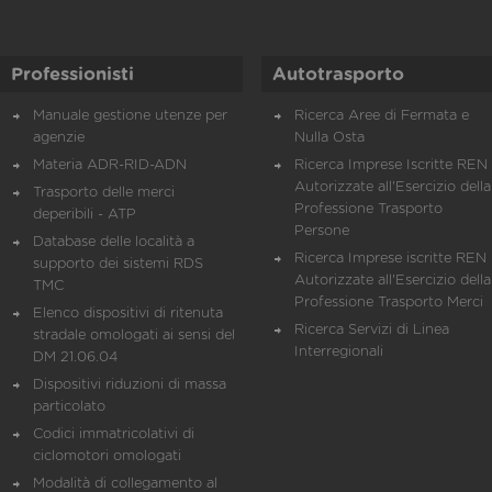
Professionisti
Autotrasporto
Manuale gestione utenze per
Ricerca Aree di Fermata e
agenzie
Nulla Osta
Materia ADR-RID-ADN
Ricerca Imprese Iscritte REN 
Autorizzate all'Esercizio della
Trasporto delle merci
Professione Trasporto
deperibili - ATP
Persone
Database delle località a
Ricerca Imprese iscritte REN 
supporto dei sistemi RDS
Autorizzate all'Esercizio della
TMC
Professione Trasporto Merci
Elenco dispositivi di ritenuta
Ricerca Servizi di Linea
stradale omologati ai sensi del
Interregionali
DM 21.06.04
Dispositivi riduzioni di massa
particolato
Codici immatricolativi di
ciclomotori omologati
Modalità di collegamento al