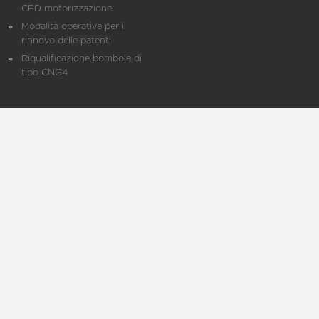
CED motorizzazione
Modalità operative per il
rinnovo delle patenti
Riqualificazione bombole di
tipo CNG4