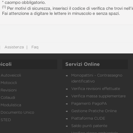
* caompo obbligatorio.
(1)
Per motivi di sicurezza, inserisci il codice di verifica che trovi nel
Fai attenzione a digitare le lettere in minuscolo e senza spazi.
Assistenza
Faq
icoli
Servizi Online
Autoveicoli
Monopattini - Contrassegno
identificativo
Motocicli
Verifica revisioni effettuate
Revisioni
Verifica massa supplementare
Collaudi
Pagamenti PagoPA
Modulistica
Gestione Pratiche Online
Documento Unico
Piattaforma CUDE
STED
Saldo punti patente