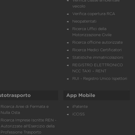
Verifica classe ambientale
veicolo
Verifica copertura RCA
Neopatentati
Ricerca Uffici della
Motorizzazione Civile
Ricerca officine autorizzate
Ricerca Medici Certificatori
Statistiche immatricolazioni
REGISTRO ELETTRONICO
NCC TAXI – RENT
RUI - Registro Unico Ispettori
utotrasporto
App Mobile
Ricerca Aree di Fermata e
iPatente
Nulla Osta
iCCISS
Ricerca Imprese Iscritte REN -
Autorizzate all'Esercizio della
Professione Trasporto