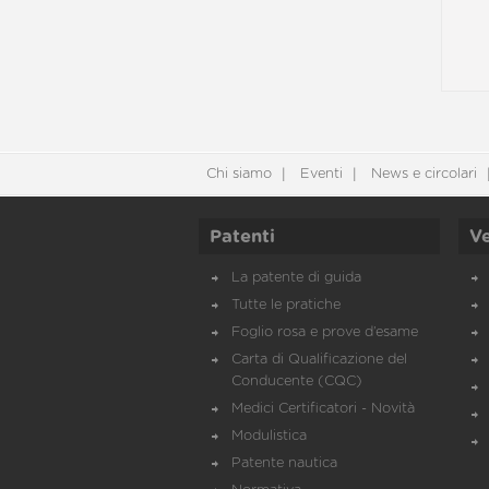
Chi siamo
Eventi
News e circolari
Patenti
Ve
La patente di guida
Tutte le pratiche
Foglio rosa e prove d’esame
Carta di Qualificazione del
Conducente (CQC)
Medici Certificatori - Novità
Modulistica
Patente nautica