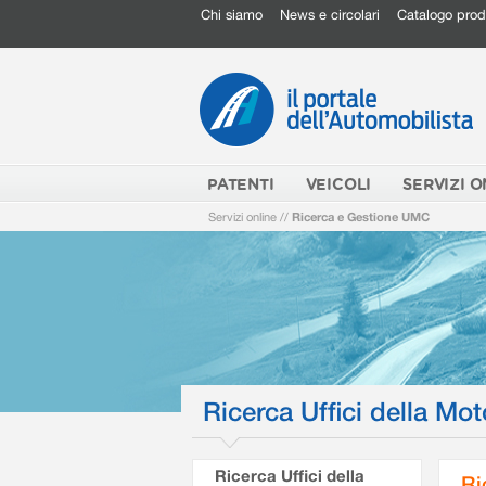
Chi siamo
News e circolari
Catalogo prod
PATENTI
VEICOLI
SERVIZI O
Servizi online
//
Ricerca e Gestione UMC
Ricerca Uffici della Mot
Ricerca Uffici della
Ri