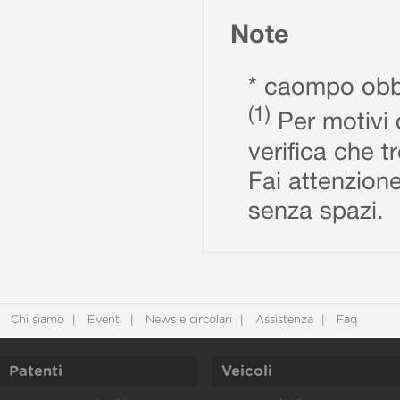
Note
* caompo obbl
(1)
Per motivi d
verifica che t
Fai attenzione
senza spazi.
Chi siamo
Eventi
News e circolari
Assistenza
Faq
Patenti
Veicoli