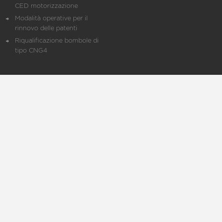
CED motorizzazione
Modalità operative per il
rinnovo delle patenti
Riqualificazione bombole di
tipo CNG4