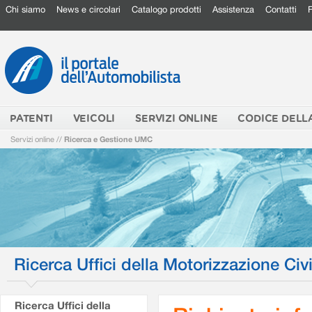
Chi siamo
News e circolari
Catalogo prodotti
Assistenza
Contatti
PATENTI
VEICOLI
SERVIZI ONLINE
CODICE DELL
Servizi online
//
Ricerca e Gestione UMC
Ricerca Uffici della Motorizzazione Civi
Ricerca Uffici della