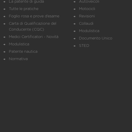
La patente di guida
Autoveicoli
Tutte le pratiche
Motocicli
Foglio rosa e prove d’esame
Revisioni
Carta di Qualificazione del
Collaudi
Conducente (CQC)
Modulistica
Medici Certificatori - Novità
Documento Unico
Modulistica
STED
Patente nautica
Normativa