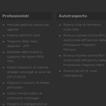
Professionisti
Autotrasporto
Manuale gestione utenze per
Ricerca Aree di Fermata e
agenzie
Nulla Osta
Materia ADR-RID-ADN
Ricerca Imprese Iscritte REN 
Autorizzate all'Esercizio della
Trasporto delle merci
Professione Trasporto
deperibili - ATP
Persone
Database delle località a
Ricerca Imprese iscritte REN 
supporto dei sistemi RDS
Autorizzate all'Esercizio della
TMC
Professione Trasporto Merci
Elenco dispositivi di ritenuta
Ricerca Servizi di Linea
stradale omologati ai sensi del
Interregionali
DM 21.06.04
Dispositivi riduzioni di massa
particolato
Codici immatricolativi di
ciclomotori omologati
Modalità di collegamento al