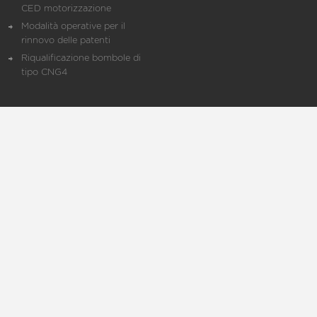
CED motorizzazione
Modalità operative per il
rinnovo delle patenti
Riqualificazione bombole di
tipo CNG4