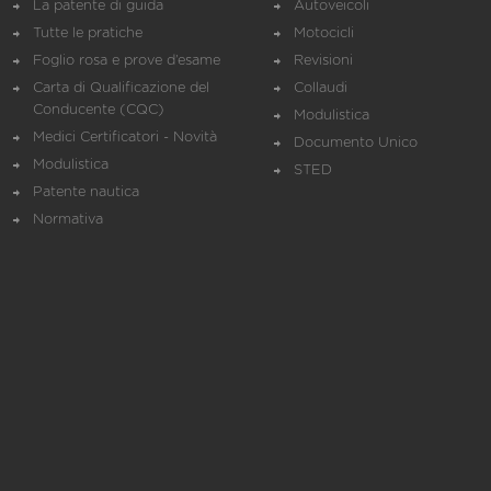
La patente di guida
Autoveicoli
Tutte le pratiche
Motocicli
Foglio rosa e prove d’esame
Revisioni
Carta di Qualificazione del
Collaudi
Conducente (CQC)
Modulistica
Medici Certificatori - Novità
Documento Unico
Modulistica
STED
Patente nautica
Normativa