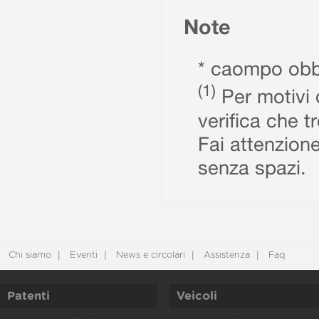
Note
* caompo obbl
(1)
Per motivi d
verifica che t
Fai attenzione
senza spazi.
Chi siamo
Eventi
News e circolari
Assistenza
Faq
Patenti
Veicoli