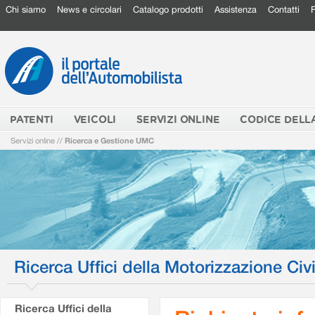
Chi siamo
News e circolari
Catalogo prodotti
Assistenza
Contatti
PATENTI
VEICOLI
SERVIZI ONLINE
CODICE DELL
Servizi online
//
Ricerca e Gestione UMC
Ricerca Uffici della Motorizzazione Civi
Ricerca Uffici della