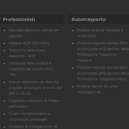
Professionisti
Autotrasporto
Manuale gestione utenze per
Ricerca Aree di Fermata e
agenzie
Nulla Osta
Materia ADR-RID-ADN
Ricerca Imprese Iscritte REN 
Autorizzate all'Esercizio della
Trasporto delle merci
Professione Trasporto
deperibili - ATP
Persone
Database delle località a
Ricerca Imprese iscritte REN 
supporto dei sistemi RDS
Autorizzate all'Esercizio della
TMC
Professione Trasporto Merci
Elenco dispositivi di ritenuta
Ricerca Servizi di Linea
stradale omologati ai sensi del
Interregionali
DM 21.06.04
Dispositivi riduzioni di massa
particolato
Codici immatricolativi di
ciclomotori omologati
Modalità di collegamento al