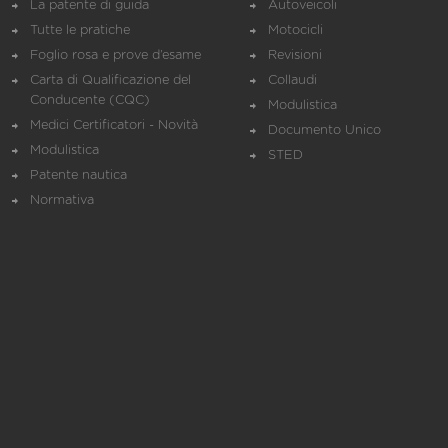
La patente di guida
Autoveicoli
Tutte le pratiche
Motocicli
Foglio rosa e prove d’esame
Revisioni
Carta di Qualificazione del
Collaudi
Conducente (CQC)
Modulistica
Medici Certificatori - Novità
Documento Unico
Modulistica
STED
Patente nautica
Normativa