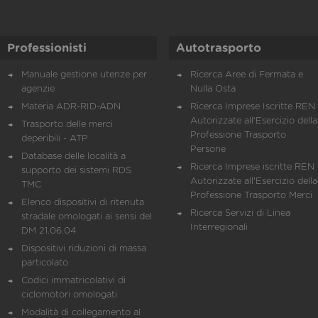
Professionisti
Autotrasporto
Manuale gestione utenze per
Ricerca Aree di Fermata e
agenzie
Nulla Osta
Materia ADR-RID-ADN
Ricerca Imprese Iscritte REN 
Autorizzate all'Esercizio della
Trasporto delle merci
Professione Trasporto
deperibili - ATP
Persone
Database delle località a
Ricerca Imprese iscritte REN 
supporto dei sistemi RDS
Autorizzate all'Esercizio della
TMC
Professione Trasporto Merci
Elenco dispositivi di ritenuta
Ricerca Servizi di Linea
stradale omologati ai sensi del
Interregionali
DM 21.06.04
Dispositivi riduzioni di massa
particolato
Codici immatricolativi di
ciclomotori omologati
Modalità di collegamento al