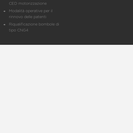
CED motorizzazione
Modalità operative per il
rinnovo delle patenti
Riqualificazione bombole di
tipo CNG4