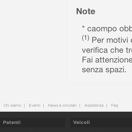
Note
* caompo obbl
(1)
Per motivi d
verifica che t
Fai attenzione
senza spazi.
Chi siamo
Eventi
News e circolari
Assistenza
Faq
Patenti
Veicoli