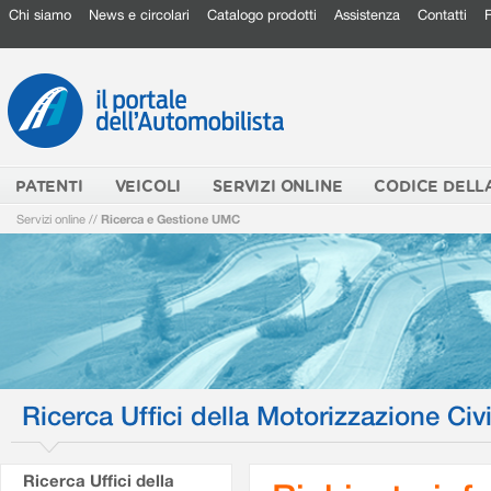
Chi siamo
News e circolari
Catalogo prodotti
Assistenza
Contatti
PATENTI
VEICOLI
SERVIZI ONLINE
CODICE DELL
Servizi online
//
Ricerca e Gestione UMC
Ricerca Uffici della Motorizzazione Civi
Ricerca Uffici della