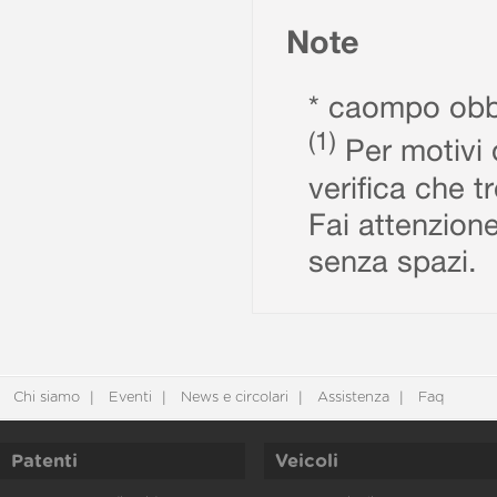
Note
* caompo obbl
(1)
Per motivi d
verifica che t
Fai attenzione
senza spazi.
Chi siamo
Eventi
News e circolari
Assistenza
Faq
Patenti
Veicoli