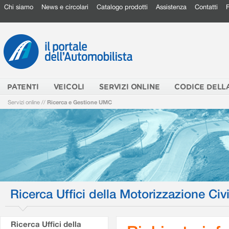
Chi siamo
News e circolari
Catalogo prodotti
Assistenza
Contatti
PATENTI
VEICOLI
SERVIZI ONLINE
CODICE DELL
Servizi online
//
Ricerca e Gestione UMC
Ricerca Uffici della Motorizzazione Civi
Ricerca Uffici della