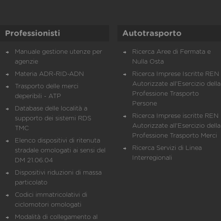
Professionisti
Autotrasporto
Manuale gestione utenze per
Ricerca Aree di Fermata e
agenzie
Nulla Osta
Materia ADR-RID-ADN
Ricerca Imprese Iscritte REN 
Autorizzate all'Esercizio della
Trasporto delle merci
Professione Trasporto
deperibili - ATP
Persone
Database delle località a
Ricerca Imprese iscritte REN 
supporto dei sistemi RDS
Autorizzate all'Esercizio della
TMC
Professione Trasporto Merci
Elenco dispositivi di ritenuta
Ricerca Servizi di Linea
stradale omologati ai sensi del
Interregionali
DM 21.06.04
Dispositivi riduzioni di massa
particolato
Codici immatricolativi di
ciclomotori omologati
Modalità di collegamento al