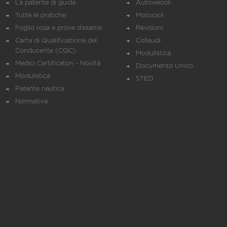
La patente di guida
Autoveicoli
Tutte le pratiche
Motocicli
Foglio rosa e prove d’esame
Revisioni
Carta di Qualificazione del
Collaudi
Conducente (CQC)
Modulistica
Medici Certificatori - Novità
Documento Unico
Modulistica
STED
Patente nautica
Normativa