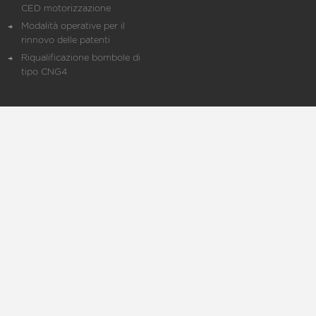
CED motorizzazione
Modalità operative per il
rinnovo delle patenti
Riqualificazione bombole di
tipo CNG4