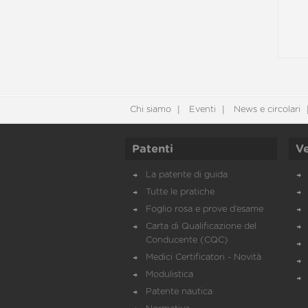
Chi siamo
Eventi
News e circolari
Patenti
Ve
La patente di guida
Tutte le pratiche
Foglio rosa e prove d’esame
Carta di Qualificazione del
Conducente (CQC)
Medici Certificatori - Novità
Modulistica
Patente nautica