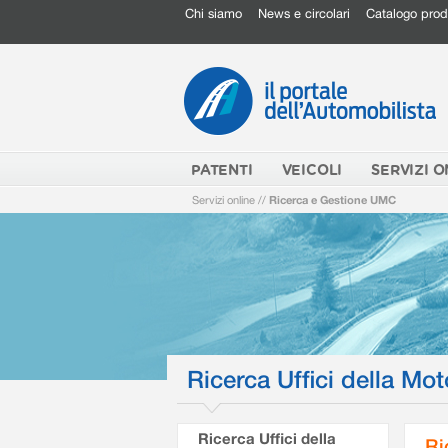
Chi siamo
News e circolari
Catalogo prod
PATENTI
VEICOLI
SERVIZI O
Servizi online
//
Ricerca e Gestione UMC
Ricerca Uffici della Mot
Ricerca Uffici della
Ri