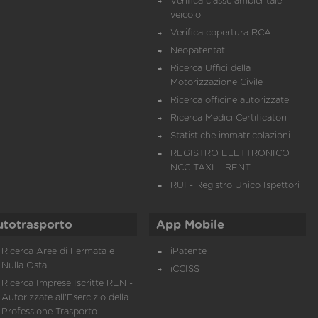
Verifica classe ambientale
veicolo
Verifica copertura RCA
Neopatentati
Ricerca Uffici della
Motorizzazione Civile
Ricerca officine autorizzate
Ricerca Medici Certificatori
Statistiche immatricolazioni
REGISTRO ELETTRONICO
NCC TAXI – RENT
RUI - Registro Unico Ispettori
utotrasporto
App Mobile
Ricerca Aree di Fermata e
iPatente
Nulla Osta
iCCISS
Ricerca Imprese Iscritte REN -
Autorizzate all'Esercizio della
Professione Trasporto