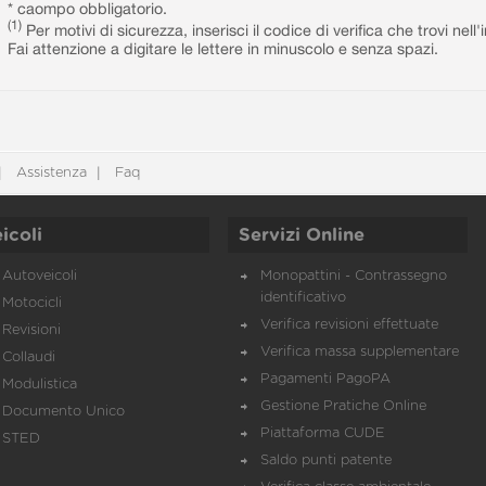
* caompo obbligatorio.
(1)
Per motivi di sicurezza, inserisci il codice di verifica che trovi nel
Fai attenzione a digitare le lettere in minuscolo e senza spazi.
Assistenza
Faq
icoli
Servizi Online
Autoveicoli
Monopattini - Contrassegno
identificativo
Motocicli
Verifica revisioni effettuate
Revisioni
Verifica massa supplementare
Collaudi
Pagamenti PagoPA
Modulistica
Gestione Pratiche Online
Documento Unico
Piattaforma CUDE
STED
Saldo punti patente