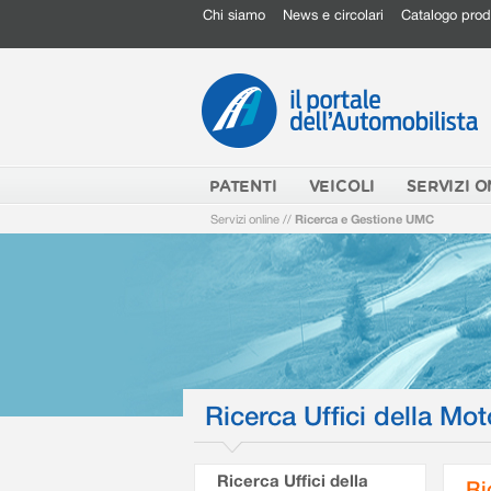
Chi siamo
News e circolari
Catalogo prod
PATENTI
VEICOLI
SERVIZI O
Servizi online
//
Ricerca e Gestione UMC
Ricerca Uffici della Mot
Ricerca Uffici della
Ri