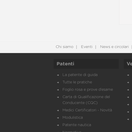
Chi siamo
Eventi
News e circolari
Patenti
Ve
La patente di guida
Tutte le pratiche
Foglio rosa e prove d’esame
Carta di Qualificazione del
Conducente (CQC)
Medici Certificatori - Novità
Modulistica
Patente nautica