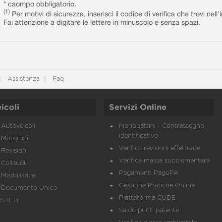
* caompo obbligatorio.
(1)
Per motivi di sicurezza, inserisci il codice di verifica che trovi nel
Fai attenzione a digitare le lettere in minuscolo e senza spazi.
Assistenza
Faq
icoli
Servizi Online
Autoveicoli
Monopattini - Contrassegno
identificativo
Motocicli
Verifica revisioni effettuate
Revisioni
Verifica massa supplementare
Collaudi
Pagamenti PagoPA
Modulistica
Gestione Pratiche Online
Documento Unico
Piattaforma CUDE
STED
Saldo punti patente