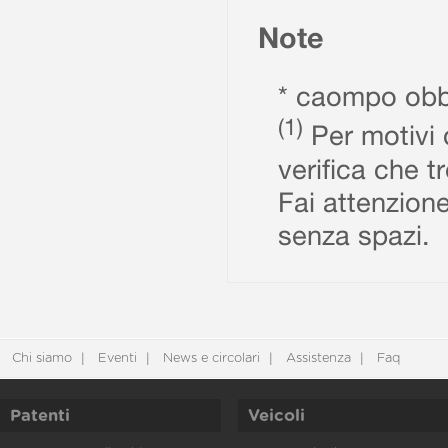
Note
* caompo obbl
(1)
Per motivi d
verifica che t
Fai attenzione
senza spazi.
Chi siamo
Eventi
News e circolari
Assistenza
Faq
Patenti
Veicoli