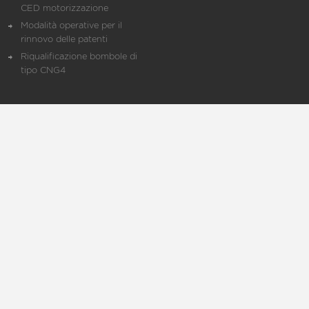
CED motorizzazione
Modalità operative per il
rinnovo delle patenti
Riqualificazione bombole di
tipo CNG4