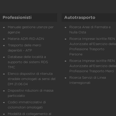
Professionisti
Autotrasporto
Manuale gestione utenze per
Ricerca Aree di Fermata e
agenzie
Nulla Osta
Materia ADR-RID-ADN
Ricerca Imprese Iscritte REN 
Autorizzate all'Esercizio della
Trasporto delle merci
Professione Trasporto
deperibili - ATP
Persone
Database delle località a
Ricerca Imprese iscritte REN 
supporto dei sistemi RDS
Autorizzate all'Esercizio della
TMC
Professione Trasporto Merci
Elenco dispositivi di ritenuta
Ricerca Servizi di Linea
stradale omologati ai sensi del
Interregionali
DM 21.06.04
Dispositivi riduzioni di massa
particolato
Codici immatricolativi di
ciclomotori omologati
Modalità di collegamento al