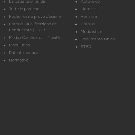
La patente di guida
Autoveicoli
Tutte le pratiche
Motocicli
Foglio rosa e prove d’esame
Revisioni
Carta di Qualificazione del
Collaudi
Conducente (CQC)
Modulistica
Medici Certificatori - Novità
Documento Unico
Modulistica
STED
Patente nautica
Normativa