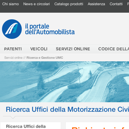
Chi siamo
News e circolari
Catalogo prodotti
Assistenza
Contatti
PATENTI
VEICOLI
SERVIZI ONLINE
CODICE DELL
Servizi online
//
Ricerca e Gestione UMC
Ricerca Uffici della Motorizzazione Civi
Ricerca Uffici della