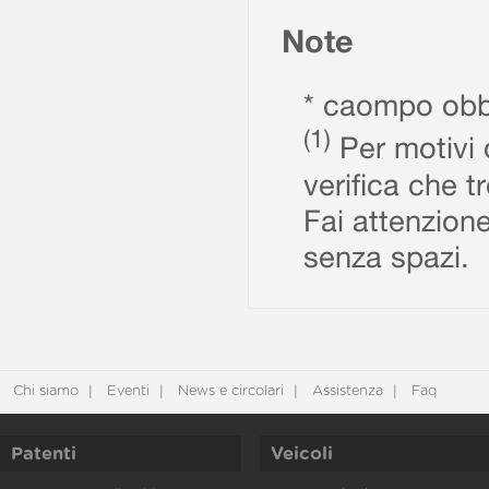
Note
* caompo obbl
(1)
Per motivi d
verifica che t
Fai attenzione
senza spazi.
Chi siamo
Eventi
News e circolari
Assistenza
Faq
Patenti
Veicoli