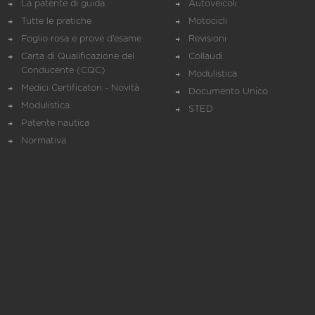
La patente di guida
Autoveicoli
Tutte le pratiche
Motocicli
Foglio rosa e prove d’esame
Revisioni
Carta di Qualificazione del
Collaudi
Conducente (CQC)
Modulistica
Medici Certificatori - Novità
Documento Unico
Modulistica
STED
Patente nautica
Normativa