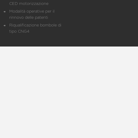
CED motorizzazione
Modalità operative per il
rinnovo delle patenti
Riqualificazione bombole di
tipo CNG4