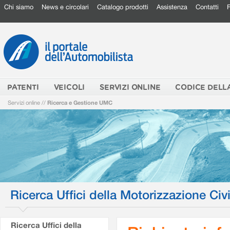
Chi siamo
News e circolari
Catalogo prodotti
Assistenza
Contatti
PATENTI
VEICOLI
SERVIZI ONLINE
CODICE DELL
Servizi online
//
Ricerca e Gestione UMC
Ricerca Uffici della Motorizzazione Civi
Ricerca Uffici della