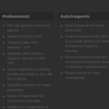
Professionisti
Autotrasporto
Manuale gestione utenze per
Ricerca Aree di Fermata e
agenzie
Nulla Osta
Materia ADR-RID-ADN
Ricerca Imprese Iscritte REN 
Autorizzate all'Esercizio della
Trasporto delle merci
Professione Trasporto
deperibili - ATP
Persone
Database delle località a
Ricerca Imprese iscritte REN 
supporto dei sistemi RDS
Autorizzate all'Esercizio della
TMC
Professione Trasporto Merci
Elenco dispositivi di ritenuta
Ricerca Servizi di Linea
stradale omologati ai sensi del
Interregionali
DM 21.06.04
Dispositivi riduzioni di massa
particolato
Codici immatricolativi di
ciclomotori omologati
Modalità di collegamento al