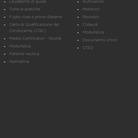
La patente di guida
Autoveicoli
Tutte le pratiche
Motocicli
Foglio rosa e prove d’esame
Revisioni
Carta di Qualificazione del
Collaudi
Conducente (CQC)
Modulistica
Medici Certificatori - Novità
Documento Unico
Modulistica
STED
Patente nautica
Normativa