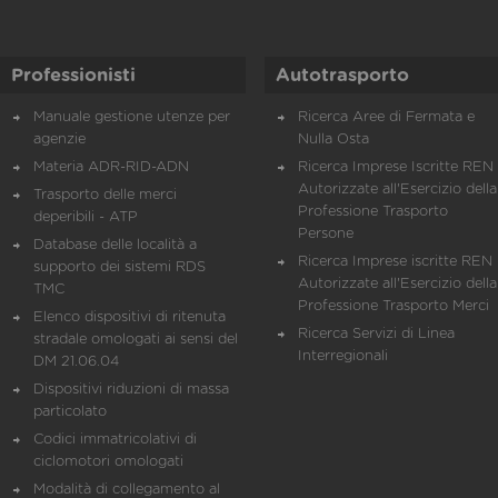
Professionisti
Autotrasporto
Manuale gestione utenze per
Ricerca Aree di Fermata e
agenzie
Nulla Osta
Materia ADR-RID-ADN
Ricerca Imprese Iscritte REN 
Autorizzate all'Esercizio della
Trasporto delle merci
Professione Trasporto
deperibili - ATP
Persone
Database delle località a
Ricerca Imprese iscritte REN 
supporto dei sistemi RDS
Autorizzate all'Esercizio della
TMC
Professione Trasporto Merci
Elenco dispositivi di ritenuta
Ricerca Servizi di Linea
stradale omologati ai sensi del
Interregionali
DM 21.06.04
Dispositivi riduzioni di massa
particolato
Codici immatricolativi di
ciclomotori omologati
Modalità di collegamento al