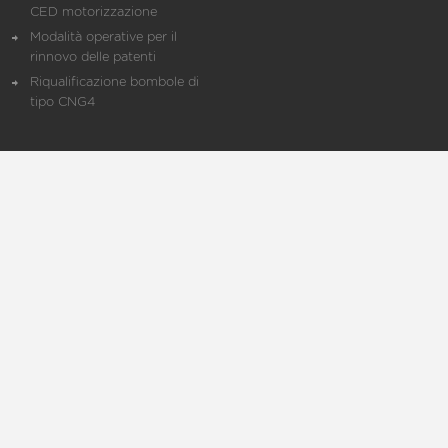
CED motorizzazione
Modalità operative per il
rinnovo delle patenti
Riqualificazione bombole di
tipo CNG4