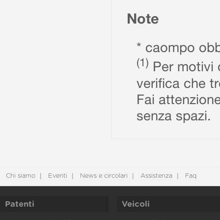
Note
* caompo obbl
(1)
Per motivi d
verifica che t
Fai attenzione
senza spazi.
Chi siamo
Eventi
News e circolari
Assistenza
Faq
Patenti
Veicoli