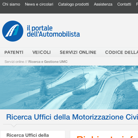
Chi siamo
News e circolari
Catalogo prodotti
Assistenza
Contatti
PATENTI
VEICOLI
SERVIZI ONLINE
CODICE DELL
Servizi online
//
Ricerca e Gestione UMC
Ricerca Uffici della Motorizzazione Civi
Ricerca Uffici della