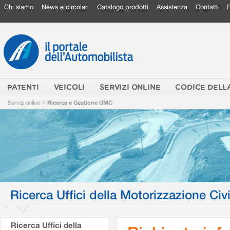
Chi siamo
News e circolari
Catalogo prodotti
Assistenza
Contatti
PATENTI
VEICOLI
SERVIZI ONLINE
CODICE DELL
Servizi online
//
Ricerca e Gestione UMC
Ricerca Uffici della Motorizzazione Civi
Ricerca Uffici della