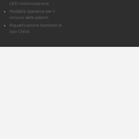
CED motorizzazione
Modalità operative per il
rinnovo delle patenti
Riqualificazione bombole di
tipo CNG4