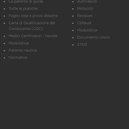
La patente di guida
Autoveicoli
Tutte le pratiche
Motocicli
Foglio rosa e prove d’esame
Revisioni
Carta di Qualificazione del
Collaudi
Conducente (CQC)
Modulistica
Medici Certificatori - Novità
Documento Unico
Modulistica
STED
Patente nautica
Normativa