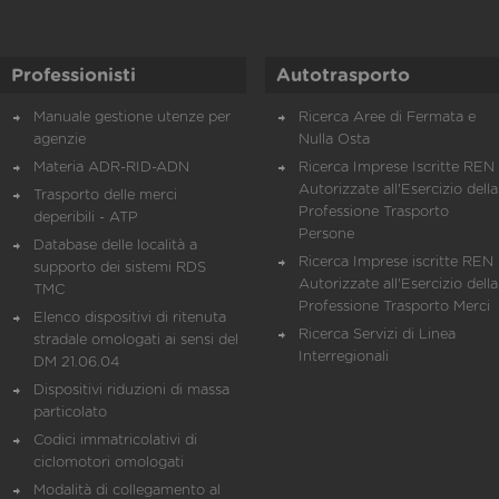
Professionisti
Autotrasporto
Manuale gestione utenze per
Ricerca Aree di Fermata e
agenzie
Nulla Osta
Materia ADR-RID-ADN
Ricerca Imprese Iscritte REN 
Autorizzate all'Esercizio della
Trasporto delle merci
Professione Trasporto
deperibili - ATP
Persone
Database delle località a
Ricerca Imprese iscritte REN 
supporto dei sistemi RDS
Autorizzate all'Esercizio della
TMC
Professione Trasporto Merci
Elenco dispositivi di ritenuta
Ricerca Servizi di Linea
stradale omologati ai sensi del
Interregionali
DM 21.06.04
Dispositivi riduzioni di massa
particolato
Codici immatricolativi di
ciclomotori omologati
Modalità di collegamento al