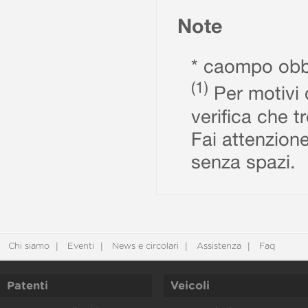
Note
* caompo obbl
(1)
Per motivi d
verifica che t
Fai attenzione
senza spazi.
Chi siamo
Eventi
News e circolari
Assistenza
Faq
Patenti
Veicoli