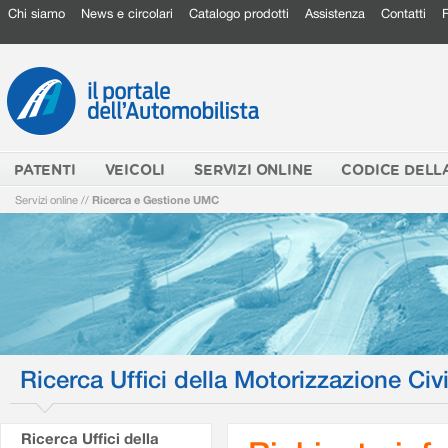
Chi siamo
News e circolari
Catalogo prodotti
Assistenza
Contatti
PATENTI
VEICOLI
SERVIZI ONLINE
CODICE DELL
Servizi online
//
Ricerca e Gestione UMC
Ricerca Uffici della Motorizzazione Civi
Ricerca Uffici della