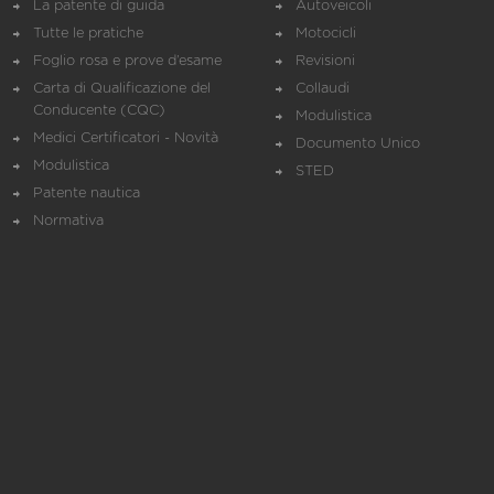
La patente di guida
Autoveicoli
Tutte le pratiche
Motocicli
Foglio rosa e prove d’esame
Revisioni
Carta di Qualificazione del
Collaudi
Conducente (CQC)
Modulistica
Medici Certificatori - Novità
Documento Unico
Modulistica
STED
Patente nautica
Normativa