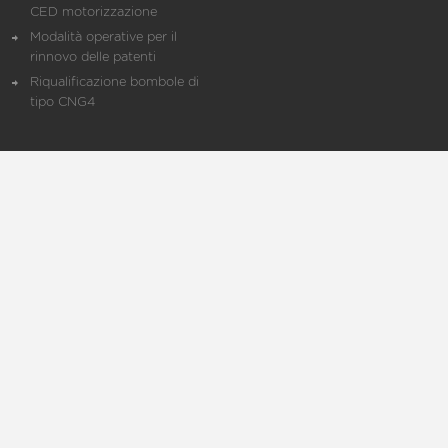
CED motorizzazione
Modalità operative per il
rinnovo delle patenti
Riqualificazione bombole di
tipo CNG4