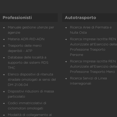
Professionisti
Autotrasporto
Manuale gestione utenze per
Ricerca Aree di Fermata e
agenzie
Nulla Osta
Materia ADR-RID-ADN
Ricerca Imprese Iscritte REN 
Autorizzate all'Esercizio della
Trasporto delle merci
Professione Trasporto
deperibili - ATP
Persone
Database delle località a
Ricerca Imprese iscritte REN 
supporto dei sistemi RDS
Autorizzate all'Esercizio della
TMC
Professione Trasporto Merci
Elenco dispositivi di ritenuta
Ricerca Servizi di Linea
stradale omologati ai sensi del
Interregionali
DM 21.06.04
Dispositivi riduzioni di massa
particolato
Codici immatricolativi di
ciclomotori omologati
Modalità di collegamento al