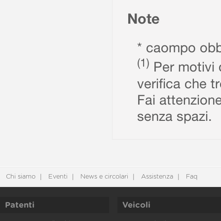
Note
* caompo obbl
(1)
Per motivi d
verifica che t
Fai attenzione
senza spazi.
Chi siamo
Eventi
News e circolari
Assistenza
Faq
Patenti
Veicoli