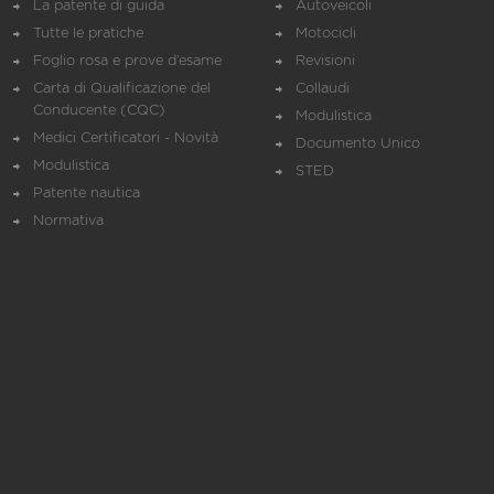
La patente di guida
Autoveicoli
Tutte le pratiche
Motocicli
Foglio rosa e prove d’esame
Revisioni
Carta di Qualificazione del
Collaudi
Conducente (CQC)
Modulistica
Medici Certificatori - Novità
Documento Unico
Modulistica
STED
Patente nautica
Normativa