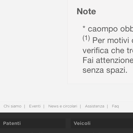
Note
* caompo obbl
(1)
Per motivi d
verifica che t
Fai attenzione
senza spazi.
Chi siamo
Eventi
News e circolari
Assistenza
Faq
Patenti
Veicoli