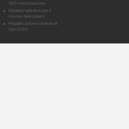
CED motorizzazione
Modalità operative per il
rinnovo delle patenti
Riqualificazione bombole di
tipo CNG4