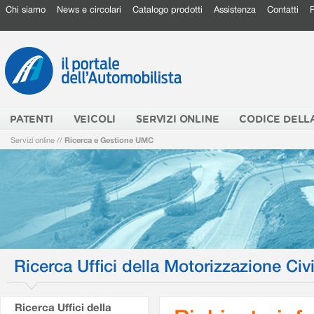
Chi siamo
News e circolari
Catalogo prodotti
Assistenza
Contatti
PATENTI
VEICOLI
SERVIZI ONLINE
CODICE DELL
Servizi online
//
Ricerca e Gestione UMC
Ricerca Uffici della Motorizzazione Civi
Ricerca Uffici della