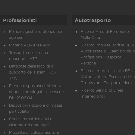
Professionisti
Autotrasporto
Manuale gestione utenze per
Ricerca Aree di Fermata e
agenzie
Nulla Osta
Materia ADR-RID-ADN
Ricerca Imprese Iscritte REN 
Autorizzate all'Esercizio della
Trasporto delle merci
Professione Trasporto
deperibili - ATP
Persone
Database delle località a
Ricerca Imprese iscritte REN 
supporto dei sistemi RDS
Autorizzate all'Esercizio della
TMC
Professione Trasporto Merci
Elenco dispositivi di ritenuta
Ricerca Servizi di Linea
stradale omologati ai sensi del
Interregionali
DM 21.06.04
Dispositivi riduzioni di massa
particolato
Codici immatricolativi di
ciclomotori omologati
Modalità di collegamento al