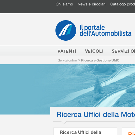
Chi siamo
News e circolari
Catalogo prod
PATENTI
VEICOLI
SERVIZI O
Servizi online
//
Ricerca e Gestione UMC
Ricerca Uffici della Mot
Ricerca Uffici della
Ri