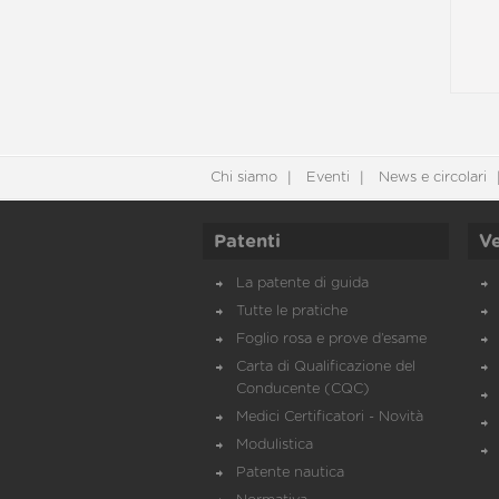
Chi siamo
Eventi
News e circolari
Patenti
Ve
La patente di guida
Tutte le pratiche
Foglio rosa e prove d’esame
Carta di Qualificazione del
Conducente (CQC)
Medici Certificatori - Novità
Modulistica
Patente nautica