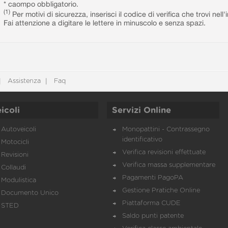
* caompo obbligatorio.
(1)
Per motivi di sicurezza, inserisci il codice di verifica che trovi nel
Fai attenzione a digitare le lettere in minuscolo e senza spazi.
Assistenza
Faq
icoli
Servizi Online
Autoveicoli
Monopattini - Contrassegno
identificativo
Motocicli
Verifica revisioni effettuate
Revisioni
Verifica massa supplementare
Collaudi
Pagamenti PagoPA
Modulistica
Gestione Pratiche Online
Documento Unico
Piattaforma CUDE
STED
Saldo punti patente