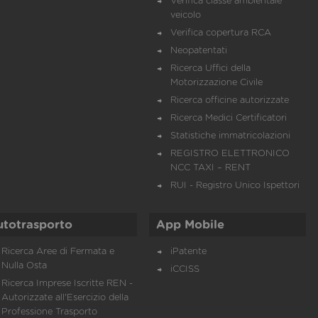
Verifica classe ambientale
veicolo
Verifica copertura RCA
Neopatentati
Ricerca Uffici della
Motorizzazione Civile
Ricerca officine autorizzate
Ricerca Medici Certificatori
Statistiche immatricolazioni
REGISTRO ELETTRONICO
NCC TAXI – RENT
RUI - Registro Unico Ispettori
utotrasporto
App Mobile
Ricerca Aree di Fermata e
iPatente
Nulla Osta
iCCISS
Ricerca Imprese Iscritte REN -
Autorizzate all'Esercizio della
Professione Trasporto