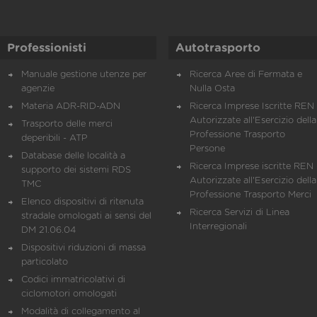
Professionisti
Autotrasporto
Manuale gestione utenze per
Ricerca Aree di Fermata e
agenzie
Nulla Osta
Materia ADR-RID-ADN
Ricerca Imprese Iscritte REN 
Autorizzate all'Esercizio della
Trasporto delle merci
Professione Trasporto
deperibili - ATP
Persone
Database delle località a
Ricerca Imprese iscritte REN 
supporto dei sistemi RDS
Autorizzate all'Esercizio della
TMC
Professione Trasporto Merci
Elenco dispositivi di ritenuta
Ricerca Servizi di Linea
stradale omologati ai sensi del
Interregionali
DM 21.06.04
Dispositivi riduzioni di massa
particolato
Codici immatricolativi di
ciclomotori omologati
Modalità di collegamento al