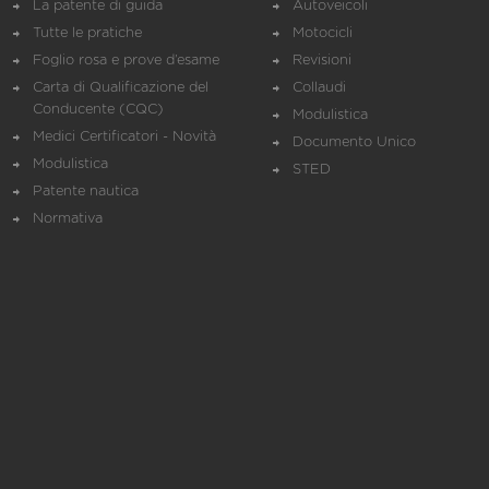
La patente di guida
Autoveicoli
Tutte le pratiche
Motocicli
Foglio rosa e prove d’esame
Revisioni
Carta di Qualificazione del
Collaudi
Conducente (CQC)
Modulistica
Medici Certificatori - Novità
Documento Unico
Modulistica
STED
Patente nautica
Normativa