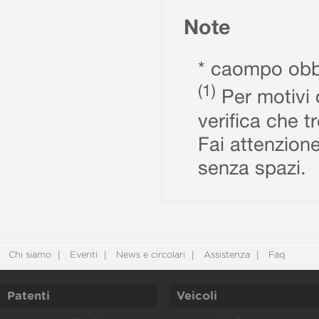
Note
* caompo obbl
(1)
Per motivi d
verifica che t
Fai attenzione
senza spazi.
Chi siamo
Eventi
News e circolari
Assistenza
Faq
Patenti
Veicoli