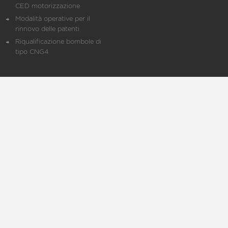
CED motorizzazione
Modalità operative per il
rinnovo delle patenti
Riqualificazione bombole di
tipo CNG4