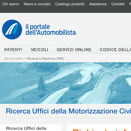
Chi siamo
News e circolari
Catalogo prodotti
Assistenza
Contatti
PATENTI
VEICOLI
SERVIZI ONLINE
CODICE DELL
Servizi online
//
Ricerca e Gestione UMC
Ricerca Uffici della Motorizzazione Civi
Ricerca Uffici della