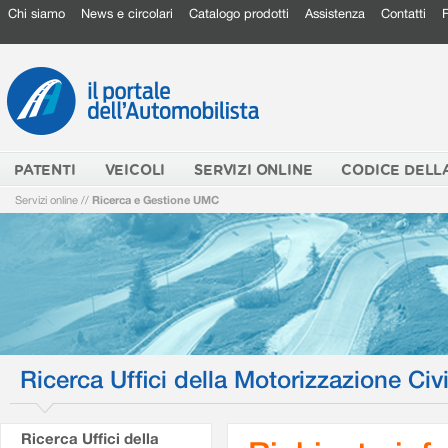
Chi siamo
News e circolari
Catalogo prodotti
Assistenza
Contatti
PATENTI
VEICOLI
SERVIZI ONLINE
CODICE DELL
Servizi online
//
Ricerca e Gestione UMC
Ricerca Uffici della Motorizzazione Civi
Ricerca Uffici della