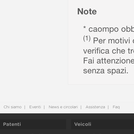
Note
* caompo obbl
(1)
Per motivi d
verifica che t
Fai attenzione
senza spazi.
Chi siamo
Eventi
News e circolari
Assistenza
Faq
Patenti
Veicoli