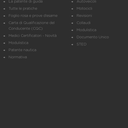
La patente di guida
Autoveicoli
Tutte le pratiche
Motocicli
Foglio rosa e prove d’esame
Revisioni
Carta di Qualificazione del
Collaudi
Conducente (CQC)
Modulistica
Medici Certificatori - Novità
Documento Unico
Modulistica
STED
Patente nautica
Normativa