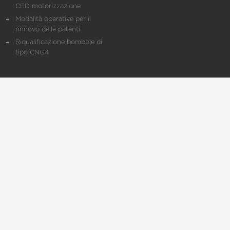
CED motorizzazione
Modalità operative per il
rinnovo delle patenti
Riqualificazione bombole di
tipo CNG4