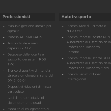
Professionisti
Autotrasporto
Manuale gestione utenze per
Ricerca Aree di Fermata e
agenzie
Nulla Osta
Materia ADR-RID-ADN
Ricerca Imprese Iscritte REN 
Autorizzate all'Esercizio della
Trasporto delle merci
Professione Trasporto
deperibili - ATP
Persone
Database delle località a
Ricerca Imprese iscritte REN 
supporto dei sistemi RDS
Autorizzate all'Esercizio della
TMC
Professione Trasporto Merci
Elenco dispositivi di ritenuta
Ricerca Servizi di Linea
stradale omologati ai sensi del
Interregionali
DM 21.06.04
Dispositivi riduzioni di massa
particolato
Codici immatricolativi di
ciclomotori omologati
Modalità di collegamento al