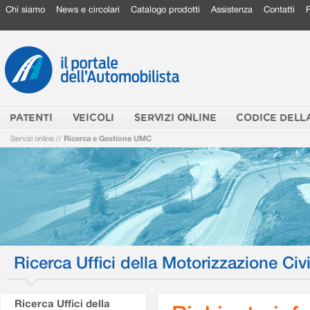
Chi siamo
News e circolari
Catalogo prodotti
Assistenza
Contatti
PATENTI
VEICOLI
SERVIZI ONLINE
CODICE DELL
Servizi online
//
Ricerca e Gestione UMC
Ricerca Uffici della Motorizzazione Civi
Ricerca Uffici della