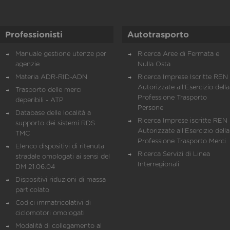
Professionisti
Autotrasporto
Manuale gestione utenze per
Ricerca Aree di Fermata e
agenzie
Nulla Osta
Materia ADR-RID-ADN
Ricerca Imprese Iscritte REN 
Autorizzate all'Esercizio della
Trasporto delle merci
Professione Trasporto
deperibili - ATP
Persone
Database delle località a
Ricerca Imprese iscritte REN 
supporto dei sistemi RDS
Autorizzate all'Esercizio della
TMC
Professione Trasporto Merci
Elenco dispositivi di ritenuta
Ricerca Servizi di Linea
stradale omologati ai sensi del
Interregionali
DM 21.06.04
Dispositivi riduzioni di massa
particolato
Codici immatricolativi di
ciclomotori omologati
Modalità di collegamento al