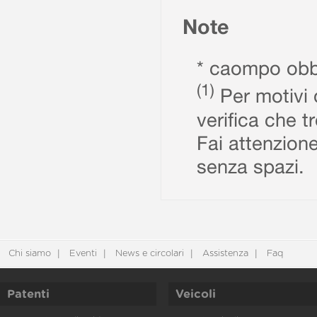
Note
* caompo obbl
(1)
Per motivi d
verifica che t
Fai attenzione
senza spazi.
Chi siamo
Eventi
News e circolari
Assistenza
Faq
Patenti
Veicoli