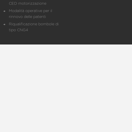
CED motorizzazione
Modalità operative per il
rinnovo delle patenti
Riqualificazione bombole di
tipo CNG4