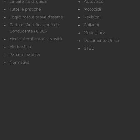
La patente di guida
Autoveicoli
Tutte le pratiche
Motocicli
Foglio rosa e prove d’esame
Revisioni
Carta di Qualificazione del
Collaudi
Conducente (CQC)
Modulistica
Medici Certificatori - Novità
Documento Unico
Modulistica
STED
Patente nautica
Normativa